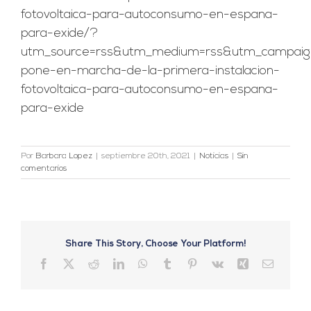
fotovoltaica-para-autoconsumo-en-espana-
para-exide/?
utm_source=rss&utm_medium=rss&utm_campaig
pone-en-marcha-de-la-primera-instalacion-
fotovoltaica-para-autoconsumo-en-espana-
para-exide
Por
Barbara Lopez
|
septiembre 20th, 2021
|
Noticias
|
Sin
comentarios
Share This Story, Choose Your Platform!
Facebook
X
Reddit
LinkedIn
WhatsApp
Tumblr
Pinterest
Vk
Xing
Correo
electrón