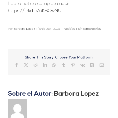
Lee la noticia completa aquí:
https://lnkd.in/dKBCwNU
Por
Barbara Lopez
|
junio 21st, 2021
|
Noticias
|
Sin comentarios
Share This Story, Choose Your Platform!
Facebook
X
Reddit
LinkedIn
WhatsApp
Tumblr
Pinterest
Vk
Xing
Correo
electrón
Sobre el Autor:
Barbara Lopez