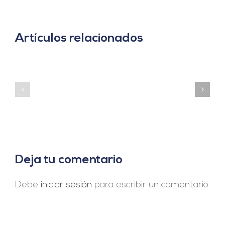
Artículos relacionados
«Agrovoltaica:
La
Noticias
tecnología
España:
que
“España,
combina
puntera
energía
en
solar
la
y
fabricación
agricultura
mundial
en
de
la
renovables»
misma
Deja tu comentario
superficie»
Debe
iniciar sesión
para escribir un comentario.