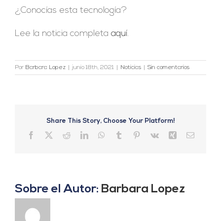
¿Conocías esta tecnología?
Lee la noticia completa
aquí.
Por
Barbara Lopez
|
junio 18th, 2021
|
Noticias
|
Sin comentarios
Share This Story, Choose Your Platform!
Facebook
X
Reddit
LinkedIn
WhatsApp
Tumblr
Pinterest
Vk
Xing
Correo
electrón
Sobre el Autor:
Barbara Lopez