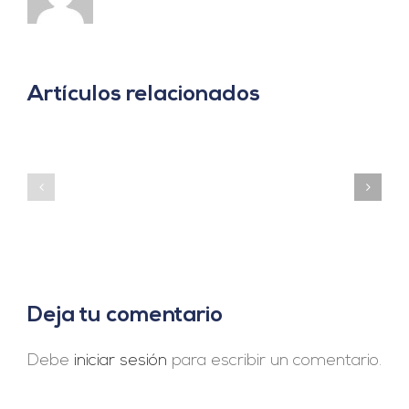
Artículos relacionados
«Agrovoltaica:
La
Noticias
tecnología
España:
que
“España,
combina
puntera
energía
en
solar
la
y
fabricación
agricultura
mundial
en
de
la
renovables»
misma
Deja tu comentario
superficie»
Debe
iniciar sesión
para escribir un comentario.