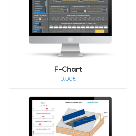
F-Chart
0,00
€