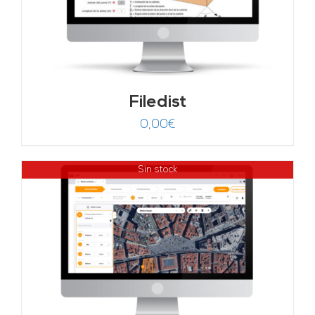
Filedist
0,00
€
Sin stock