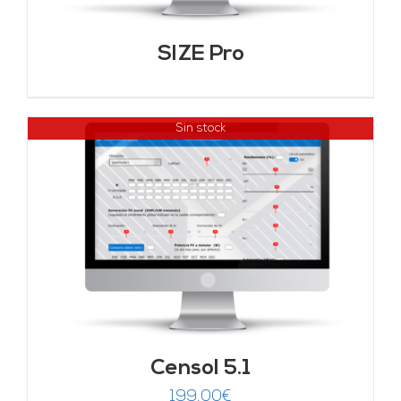
SIZE Pro
Sin stock
Censol 5.1
199,00
€