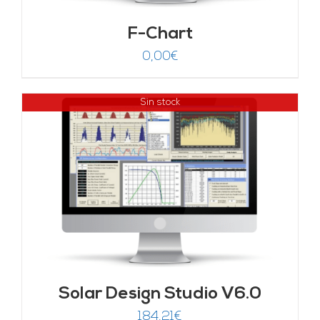
F-Chart
0,00
€
Sin stock
Solar Design Studio V6.0
184,21
€