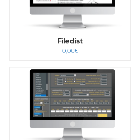
Filedist
0,00
€