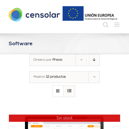
Saltar
al
contenido
Software
Ordena por
Precio
Mostrar
12 productos
Sin stock