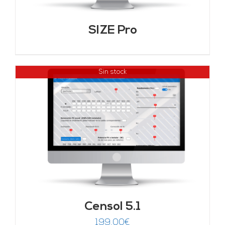
SIZE Pro
Sin stock
Censol 5.1
199,00
€