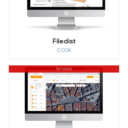
Filedist
0,00
€
Sin stock