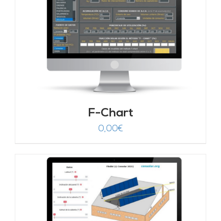
F-Chart
0,00
€