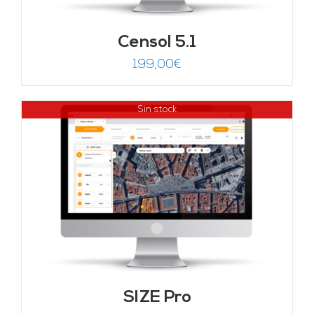
Censol 5.1
199,00
€
Sin stock
SIZE Pro