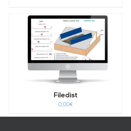
Filedist
0,00
€