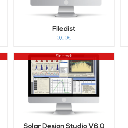
Filedist
0,00
€
Sin stock
Solar Design Studio V6.0