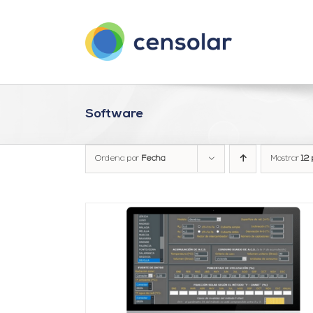
Saltar
al
contenido
Software
Ordena por
Fecha
Mostrar
12 
AÑADIR AL CARRITO
/
DETALLES
DETALLES