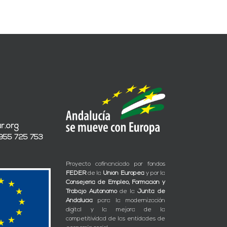
r.org
 955 725 753
Proyecto cofinanciado por fondos
FEDER
de la
Unión Europea
y por la
Consejería de Empleo, Formación y
Trabajo Autónomo
de la
Junta de
Andalucía
para la modernización
digital y la mejora de la
competitividad de las entidades de