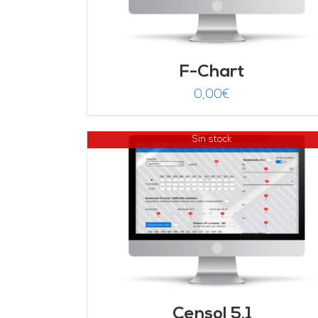
F-Chart
0,00
€
Sin stock
DETALLES
Censol 5.1