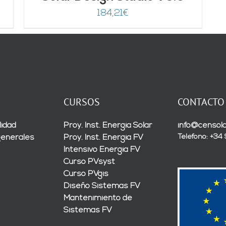
184,21
€
CURSOS
CONTACTO
lidad
Proy. Inst. Energía Solar
info@censola
Teléfono: +34
generales
Proy. Inst. Energía FV
Intensivo Energía FV
Curso PVsyst
Curso PVgis
Diseño Sistemas FV
Mantenimiento de
Sistemas FV