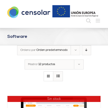
Saltar
al
contenido
Software
Ordena por
Orden predeterminado
Mostrar
12 productos
Sin stock