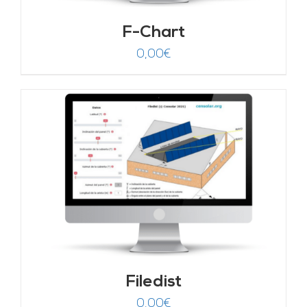
F-Chart
0,00
€
Filedist
0,00
€