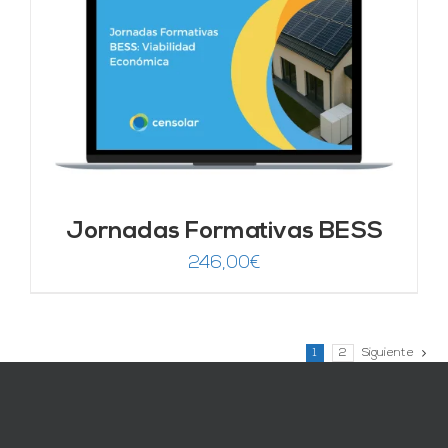
246,00€.
149,00€.
Jornadas Formativas BESS
246,00
€
1
2
Siguiente