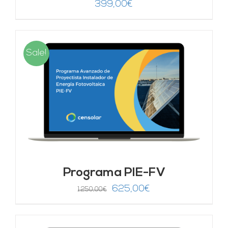
399,00
€
Sale!
Programa PIE-FV
El
El
625,00
€
1.250,00
€
precio
precio
original
actual