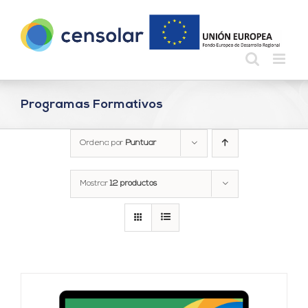
Saltar
al
contenido
Programas Formativos
Ordena por
Puntuar
Mostrar
12 productos