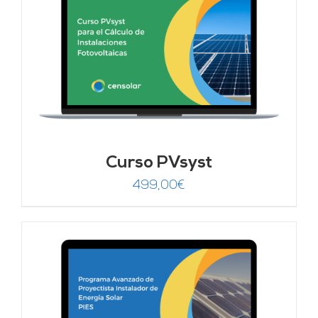
Curso PVsyst
499,00
€