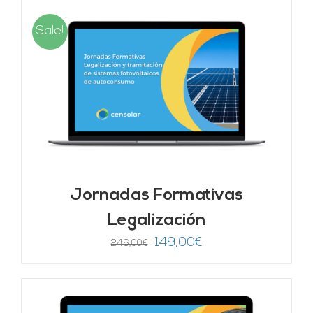
Sale!
Jornadas Formativas
Legalización
El
El
149,00
€
246,00
€
precio
precio
original
actual
era:
es: