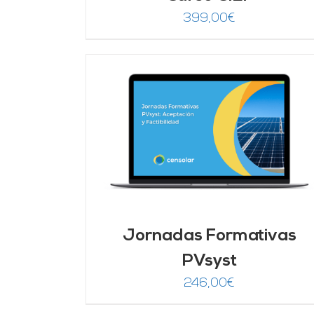
399,00
€
DETALLES
AÑADIR AL CARRITO
/
DETALLES
Jornadas Formativas
PVsyst
246,00
€