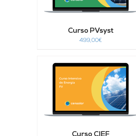
Curso PVsyst
499,00
€
DETALLES
AÑADIR AL CARRITO
/
DETALLES
Curso CIEF