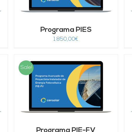
Programa PIES
1.850,00
€
Sale!
AÑADIR AL CARRITO
/
DETALLES
Programa PIE-FV