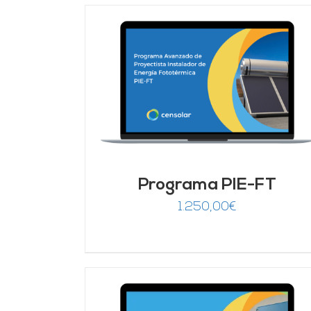
DETALLES
AÑADIR AL CARRITO
/
DETALLES
Programa PIE-FT
1.250,00
€