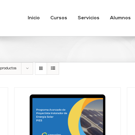
Inicio
Cursos
Servicios
Alumnos
 productos
Valorado
AÑADIR AL CARRITO
/
DETALLES
con
4.67
de 5