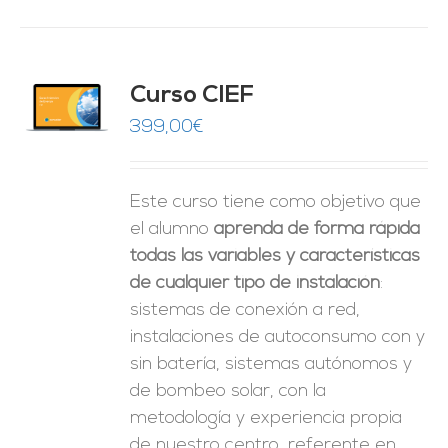
Curso CIEF
O
399,00
€
ES
Este curso tiene como objetivo que
el alumno
aprenda de forma rápida
todas las variables y características
de cualquier tipo de instalación
:
sistemas de conexión a red,
instalaciones de autoconsumo con y
sin batería, sistemas autónomos y
de bombeo solar, con la
metodología y experiencia propia
de nuestro centro, referente en