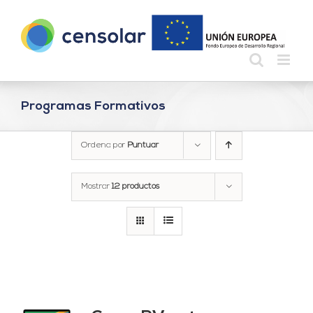
Saltar
al
contenido
Programas Formativos
Ordena por
Puntuar
Mostrar
12 productos
ado