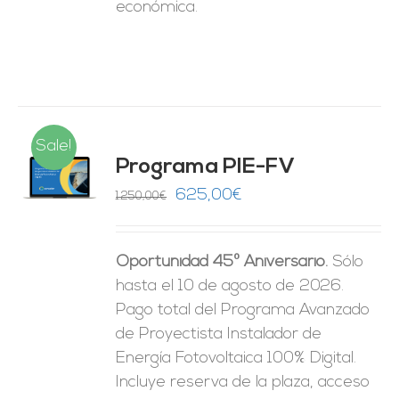
económica.
Sale!
Programa PIE-FV
O
El
El
625,00
€
1.250,00
€
precio
precio
ES
original
actual
Oportunidad 45º Aniversario.
Sólo
era:
es:
hasta el 10 de agosto de 2026.
1.250,00€.
625,00€.
Pago total del Programa Avanzado
de Proyectista Instalador de
Energía Fotovoltaica 100% Digital.
Incluye reserva de la plaza, acceso