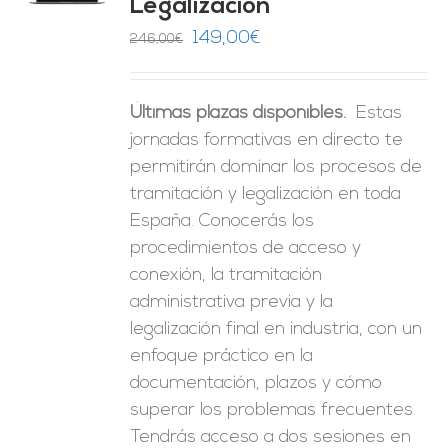
Legalización
ES
El
El
149,00
€
246,00
€
precio
precio
original
actual
Últimas plazas disponibles.
Estas
era:
es:
jornadas formativas en directo te
246,00€.
149,00€.
permitirán dominar los procesos de
tramitación y legalización en toda
España. Conocerás los
procedimientos de acceso y
conexión, la tramitación
administrativa previa y la
legalización final en industria, con un
enfoque práctico en la
documentación, plazos y cómo
superar los problemas frecuentes.
Tendrás acceso a dos sesiones en