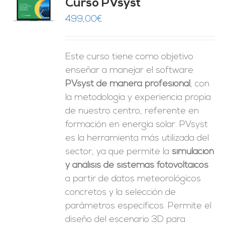
Curso PVsyst
0
de 5
O
499,00
€
ES
Este curso tiene como objetivo
enseñar a manejar el software
PVsyst de manera profesional
, con
la metodología y experiencia propia
de nuestro centro, referente en
formación en energía solar. PVsyst
es la herramienta más utilizada del
sector, ya que permite la
simulación
y análisis de sistemas fotovoltaicos
a partir de datos meteorológicos
concretos y la selección de
parámetros específicos. Permite el
diseño del escenario 3D para