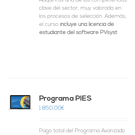
Adquirirás una de las competencias
clave del sector, muy valorada en
los procesos de selección. Además,
el curso
incluye una licencia de
estudiante del software PVsyst
.
ado
Programa PIES
5
de 5
O
1.850,00
€
ES
Pago total del Programa Avanzado