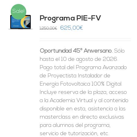
Sale!
Programa PIE-FV
O
El
El
625,00
€
1.250,00
€
precio
precio
ES
original
actual
Oportunidad 45º Aniversario.
Sólo
era:
es:
hasta el 10 de agosto de 2026.
1.250,00€.
625,00€.
Pago total del Programa Avanzado
de Proyectista Instalador de
Energía Fotovoltaica 100% Digital.
Incluye reserva de la plaza, acceso
a la Academia Virtual y al contenido
disponible en esta, asistencia a las
masterclass en directo exclusivas
para alumnos del programa,
servicio de tutorización, etc.