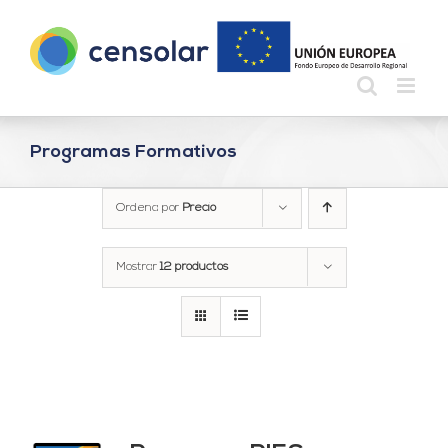
Saltar
al
contenido
Programas Formativos
Ordena por
Precio
Mostrar
12 productos
ado