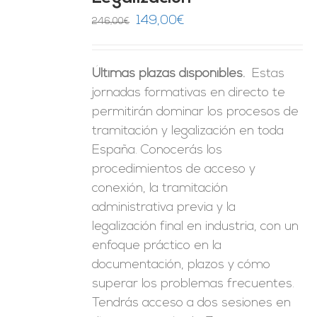
ES
El
El
149,00
€
246,00
€
precio
precio
original
actual
Últimas plazas disponibles.
Estas
era:
es:
jornadas formativas en directo te
246,00€.
149,00€.
permitirán dominar los procesos de
tramitación y legalización en toda
España. Conocerás los
procedimientos de acceso y
conexión, la tramitación
administrativa previa y la
legalización final en industria, con un
enfoque práctico en la
documentación, plazos y cómo
superar los problemas frecuentes.
Tendrás acceso a dos sesiones en