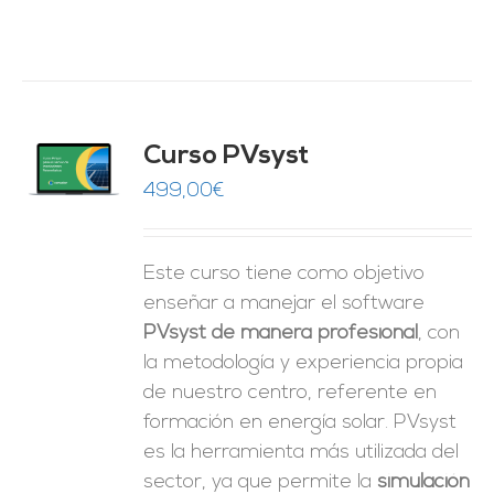
ado
Curso PVsyst
0
de 5
O
499,00
€
ES
Este curso tiene como objetivo
enseñar a manejar el software
PVsyst de manera profesional
, con
la metodología y experiencia propia
de nuestro centro, referente en
formación en energía solar. PVsyst
es la herramienta más utilizada del
sector, ya que permite la
simulación