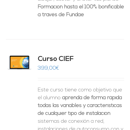
Formación hasta el 100% bonificable
a través de Fundae
Curso CIEF
O
399,00
€
ES
Este curso tiene como objetivo que
el alumno
aprenda de forma rápida
todas las variables y características
de cualquier tipo de instalación
:
sistemas de conexión a red,
instalaciones de autoconsumo con y