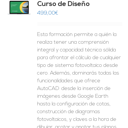
Curso de Diseño
de 5
O
499,00
€
ES
Esta formación permite a quién la
realiza tener una comprensión
integral y capacidad técnica sólida
para afrontar el cálculo de cualquier
tipo de sistema fotovoltaico desde
cero. Además, dominarás todas las
funcionalidades que ofrece
AutoCAD: desde la inserción de
imágenes desde Google Earth
hasta la configuración de cotas,
construcción de diagramas
fotovoltaicos, y claves a la hora de
dibujar, acotar y anotar tus planos.