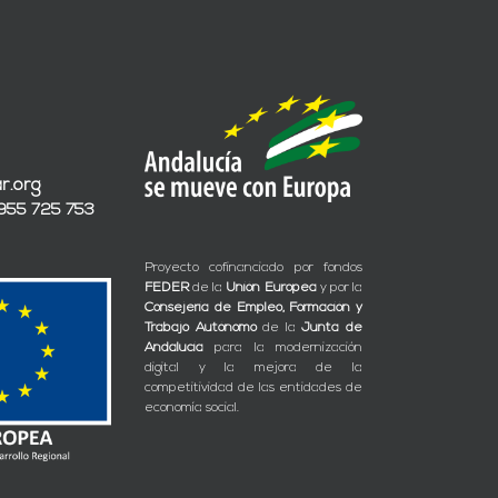
r.org
 955 725 753
Proyecto cofinanciado por fondos
FEDER
de la
Unión Europea
y por la
Consejería de Empleo, Formación y
Trabajo Autónomo
de la
Junta de
Andalucía
para la modernización
digital y la mejora de la
competitividad de las entidades de
economía social.