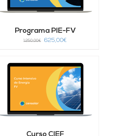
Programa PIE-FV
El
El
625,00
€
1.250,00
€
precio
precio
original
actual
era:
es:
1.250,00€.
625,00€.
Curso CIEF