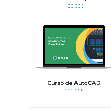
499,00
€
DETALLES
AÑADIR AL CARRITO
/
DETALLES
Curso de AutoCAD
299,00
€