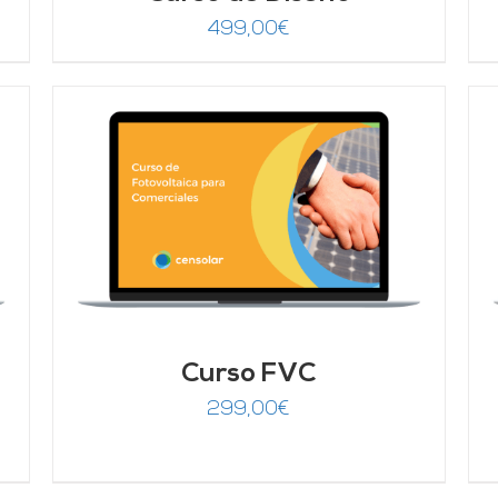
499,00
€
AÑADIR AL CARRITO
/
DETALLES
Curso FVC
299,00
€