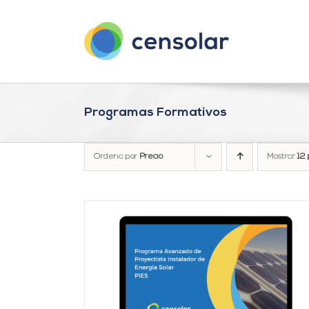
Saltar
al
contenido
Programas Formativos
Ordena por
Precio
Mostrar
12 
AÑADIR AL CARRITO
/
DETALLES
DETALLES