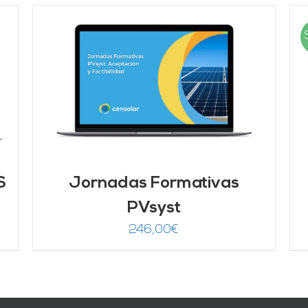
AÑADIR AL CARRITO
/
DETALLES
S
Jornadas Formativas
PVsyst
246,00
€