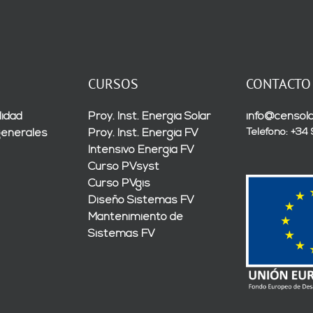
CURSOS
CONTACTO
lidad
Proy. Inst. Energía Solar
info@censola
Teléfono: +34
generales
Proy. Inst. Energía FV
Intensivo Energía FV
Curso PVsyst
Curso PVgis
Diseño Sistemas FV
Mantenimiento de
Sistemas FV