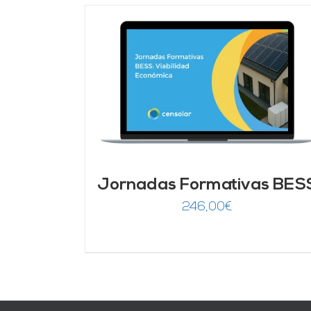
DETALLES
AÑADIR AL CARRITO
/
DETALLES
Jornadas Formativas BES
246,00
€