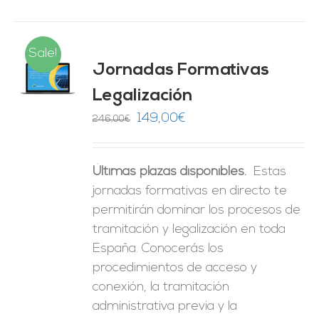
Sale!
Jornadas Formativas
O
Legalización
ES
El
El
149,00
€
246,00
€
precio
precio
original
actual
Últimas plazas disponibles.
Estas
era:
es:
jornadas formativas en directo te
246,00€.
149,00€.
permitirán dominar los procesos de
tramitación y legalización en toda
España. Conocerás los
procedimientos de acceso y
conexión, la tramitación
administrativa previa y la