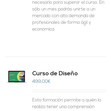
necesario para superar el curso. En
sólo un mes podrás unirte a un
mercado con alta demanda de
profesionales de forma ágil y
económica.
do
Curso de Diseño
de 5
O
499,00
€
ES
Esta formación permite a quién la
realiza tener una comprensión