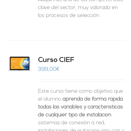
clave del sector, muy valorada en
los procesos de selección.
Curso CIEF
O
399,00
€
ES
Este curso tiene como objetivo que
el alumno
aprenda de forma rápida
todas las variables y características
de cualquier tipo de instalación
:
sistemas de conexión a red,
instalaciones de autoconsumo con y