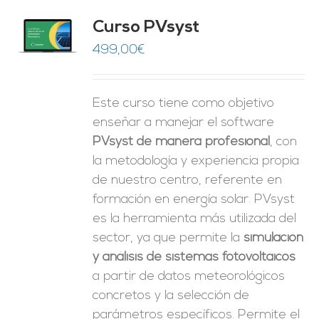
ado
Curso PVsyst
0
de 5
O
499,00
€
ES
Este curso tiene como objetivo
enseñar a manejar el software
PVsyst de manera profesional
, con
la metodología y experiencia propia
de nuestro centro, referente en
formación en energía solar. PVsyst
es la herramienta más utilizada del
sector, ya que permite la
simulación
y análisis de sistemas fotovoltaicos
a partir de datos meteorológicos
concretos y la selección de
parámetros específicos. Permite el