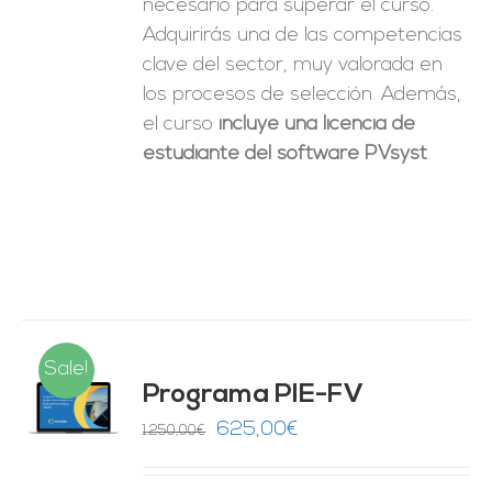
necesario para superar el curso.
Adquirirás una de las competencias
clave del sector, muy valorada en
los procesos de selección. Además,
el curso
incluye una licencia de
estudiante del software PVsyst
.
Sale!
Programa PIE-FV
O
El
El
625,00
€
1.250,00
€
precio
precio
ES
original
actual