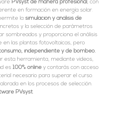
tware
PVsyst de manera profesional
, con
erente en formación en energía solar.
 permite la
simulación y análisis de
ncretos y la selección de parámetros
ar sombreados y proporciona el análisis
en las plantas fotovoltaicas, pero
consumo, independiente y de bombeo.
ar esta herramienta, mediante videos,
dad es
100% online
y contarás con acceso
rial necesario para superar el curso.
alorada en los procesos de selección.
oftware PVsyst
.