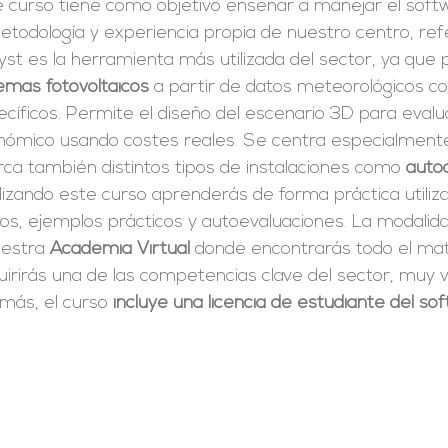
e curso tiene como objetivo enseñar a manejar el sof
etodología y experiencia propia de nuestro centro, ref
st es la herramienta más utilizada del sector, ya que
emas fotovoltaicos
a partir de datos meteorológicos co
cíficos. Permite el diseño del escenario 3D para evalu
nómico usando costes reales. Se centra especialmente 
rca también distintos tipos de instalaciones como
auto
izando este curso aprenderás de forma práctica utiliz
tos, ejemplos prácticos y autoevaluaciones. La modali
uestra
Academia Virtual
donde encontrarás todo el mate
irirás una de las competencias clave del sector, muy v
más, el curso
incluye una licencia de estudiante del s