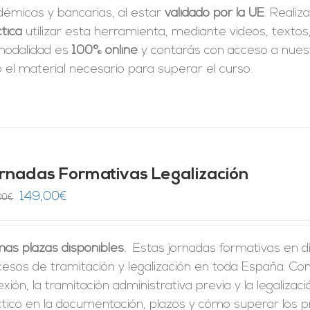
démicas y bancarias, al estar
validado por la UE
. Realiz
tica
utilizar esta herramienta, mediante videos, textos
modalidad es
100% online
y contarás con acceso a nue
 el material necesario para superar el curso.
rnadas Formativas Legalización
El
El
149,00
€
00
€
precio
precio
original
actual
mas plazas disponibles.
Estas jornadas formativas en di
era:
es:
cesos de tramitación y legalización en toda España. C
246,00€.
149,00€.
xión, la tramitación administrativa previa y la legalizac
ctico en la documentación, plazos y cómo superar los 