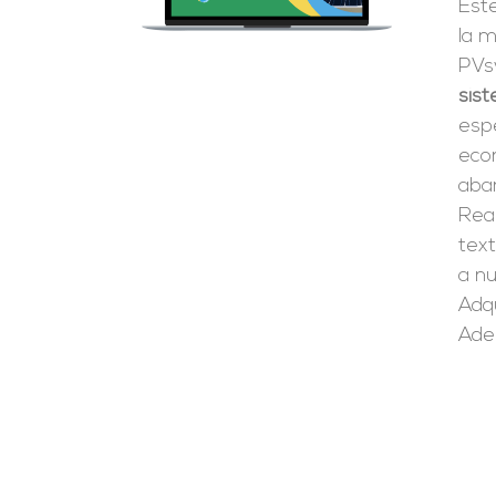
Est
la m
PVsy
sist
espe
eco
aba
Real
tex
a n
Adqu
Ade