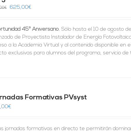
El
El
625,00
€
,00
€
precio
precio
original
actual
rtunidad 45º Aniversario.
Sólo hasta el 10 de agosto d
era:
es:
zado de Proyectista Instalador de Energía Fotovoltaica 
1.250,00€.
625,00€.
so a la Academia Virtual y al contenido disponible en e
cto exclusivas para alumnos del programa, servicio de t
rnadas Formativas PVsyst
,00
€
s jornadas formativas en directo te permitirán domina