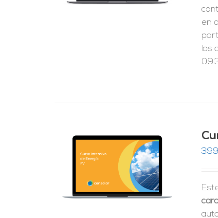
cont
en 
par
los 
09:3
Cu
399
RRITO
/
LES
Est
cara
aut