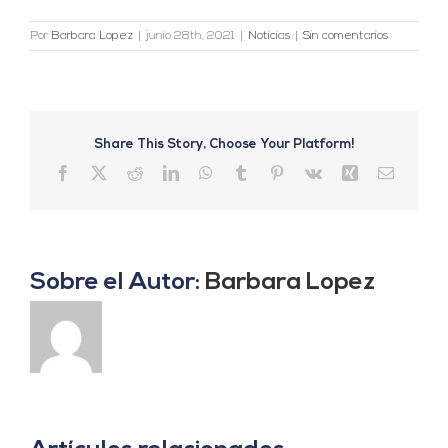
Por
Barbara Lopez
|
junio 28th, 2021
|
Noticias
|
Sin comentarios
Share This Story, Choose Your Platform!
Facebook
X
Reddit
LinkedIn
WhatsApp
Tumblr
Pinterest
Vk
Xing
Correo
electrón
Sobre el Autor:
Barbara Lopez