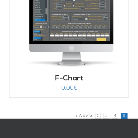
F-Chart
0,00
€
Anterior
1
…
4
5