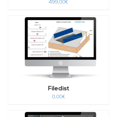
499,00
€
Filedist
0,00
€