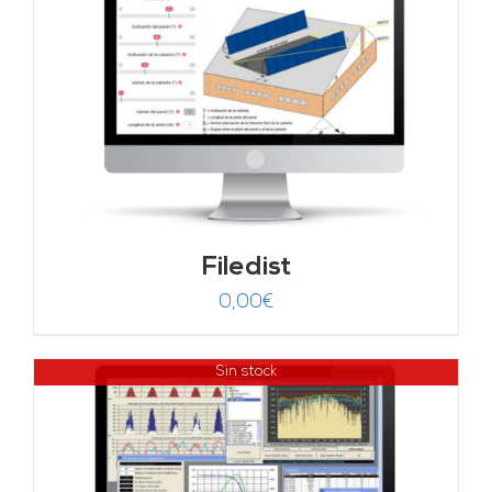
Filedist
0,00
€
Sin stock