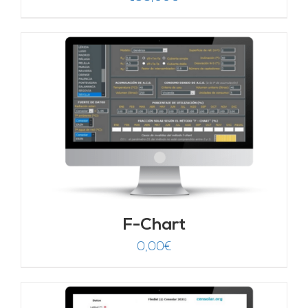
F-Chart
0,00
€