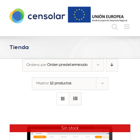
Saltar
al
contenido
Tienda
Ordena por
Orden predeterminado
Mostrar
12 productos
Sin stock