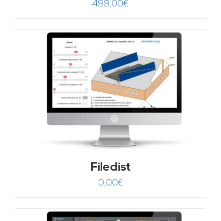
499,00
€
Filedist
0,00
€