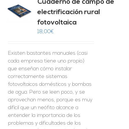
Cuaderno de campo de
electrificación rural
O
fotovoltaica
ES
18,00
€
Existen bastantes manuales (casi
cada empresa tiene uno propio)
que enseñan cómo instalar
correctamente sistemas
fotovoltaicos domésticos y bombas
de agua. Pero se leen poco, y se
aprovechan menos, porque es muy
difícil que un neófito alcance a
entender la importancia de los
problemas y dificultades de los