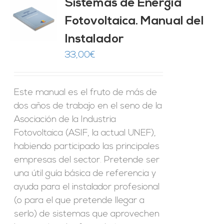
Sistemas de Energía
ado
0
de 5
Fotovoltaica. Manual del
O
Instalador
ES
33,00
€
Este manual es el fruto de más de
dos años de trabajo en el seno de la
Asociación de la Industria
Fotovoltaica (ASIF, la actual UNEF),
habiendo participado las principales
empresas del sector. Pretende ser
una útil guía básica de referencia y
ayuda para el instalador profesional
(o para el que pretende llegar a
serlo) de sistemas que aprovechen