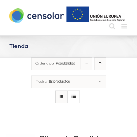
Saltar
al
contenido
Tienda
Ordena por
Popularidad
Mostrar
12 productos