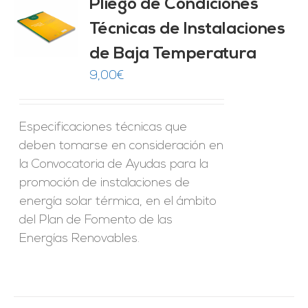
Pliego de Condiciones
Técnicas de Instalaciones
O
de Baja Temperatura
ES
9,00
€
Especificaciones técnicas que
deben tomarse en consideración en
la Convocatoria de Ayudas para la
promoción de instalaciones de
energía solar térmica, en el ámbito
del Plan de Fomento de las
Energías Renovables.