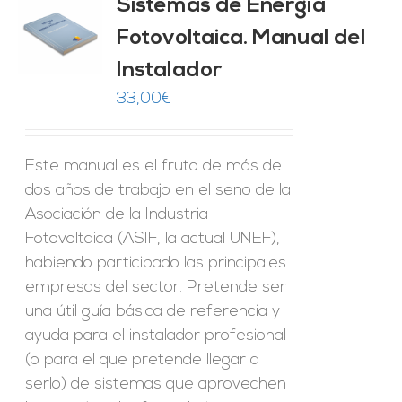
Sistemas de Energía
ado
0
de 5
Fotovoltaica. Manual del
O
Instalador
ES
33,00
€
Este manual es el fruto de más de
dos años de trabajo en el seno de la
Asociación de la Industria
Fotovoltaica (ASIF, la actual UNEF),
habiendo participado las principales
empresas del sector. Pretende ser
una útil guía básica de referencia y
ayuda para el instalador profesional
(o para el que pretende llegar a
serlo) de sistemas que aprovechen