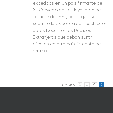
expedidos en un país firmante del
XII Convenio de La Haya, de 5 de
octubre de 1961, por el que se
suprime la exigencia de Legalización
de los Documentos Públicos
Extranjeros que deban surtir
efectos en otro país firmante del
mismo.
Anterior
1
…
4
5