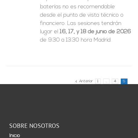
baterías no es recomendable
desde el punto de vista técnico o
financiero. Las sesiones tendrán
lugar el
16, 17, y 18 de junio de 2026
de 9:30 a 13:30 hora Madrid.
Anterior
1
…
4
5
SOBRE NOSOTROS
Inicio