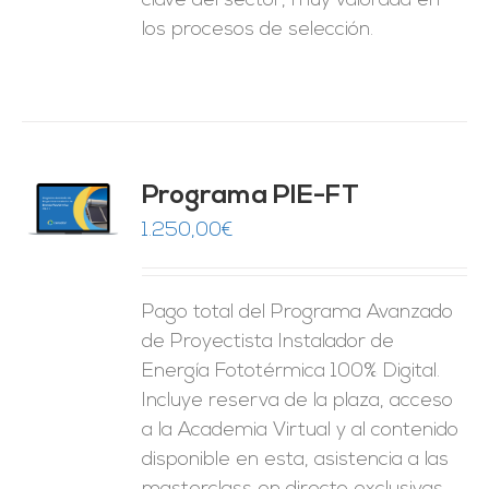
clave del sector, muy valorada en
los procesos de selección.
Programa PIE-FT
O
1.250,00
€
ES
Pago total del Programa Avanzado
de Proyectista Instalador de
Energía Fototérmica 100% Digital.
Incluye reserva de la plaza, acceso
a la Academia Virtual y al contenido
disponible en esta, asistencia a las