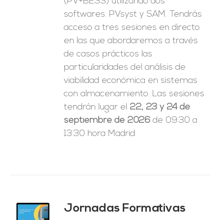
(PV+BESS) utilizando dos
softwares: PVsyst y SAM. Tendrás
acceso a tres sesiones en directo
en las que abordaremos a través
de casos prácticos las
particularidades del análisis de
viabilidad económica en sistemas
con almacenamiento. Las sesiones
tendrán lugar el
22, 23 y 24 de
septiembre de 2026
de 09:30 a
13:30 hora Madrid.
Jornadas Formativas
O