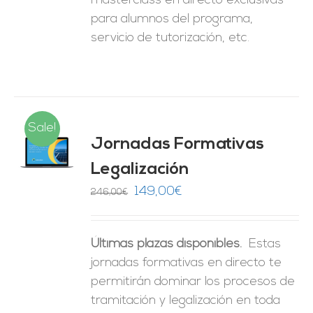
masterclass en directo exclusivas
para alumnos del programa,
servicio de tutorización, etc.
Sale!
Jornadas Formativas
O
Legalización
ES
El
El
149,00
€
246,00
€
precio
precio
original
actual
Últimas plazas disponibles.
Estas
era:
es:
jornadas formativas en directo te
246,00€.
149,00€.
permitirán dominar los procesos de
tramitación y legalización en toda