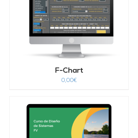
F-Chart
0,00
€