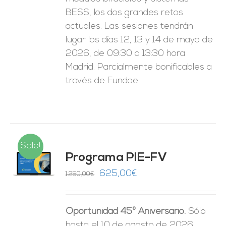
BESS, los dos grandes retos
actuales. Las sesiones tendrán
lugar los días 12, 13 y 14 de mayo de
2026, de 09:30 a 13:30 hora
Madrid. Parcialmente bonificables a
través de Fundae.
Sale!
Programa PIE-FV
O
El
El
625,00
€
1.250,00
€
precio
precio
ES
original
actual
Oportunidad 45º Aniversario.
Sólo
era:
es:
hasta el 10 de agosto de 2026.