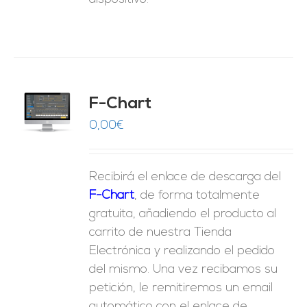
do
F-Chart
9
O
0,00
€
ES
Recibirá el enlace de descarga del
F-Chart
, de forma totalmente
gratuita, añadiendo el producto al
carrito de nuestra Tienda
Electrónica y realizando el pedido
del mismo. Una vez recibamos su
petición, le remitiremos un email
automático con el enlace de