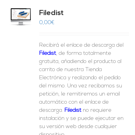
Filedist
O
0,00
€
ES
Recibirá el enlace de descarga del
Filedist
, de forma totalmente
gratuita, añadiendo el producto al
carrito de nuestra Tienda
Electrónica y realizando el pedido
del mismo. Una vez recibamos su
petición, le remitiremos un email
automático con el enlace de
descarga.
Fil
edist
no requiere
instalación y se puede ejecutar en
su versión web desde cualquier
dispositivo.