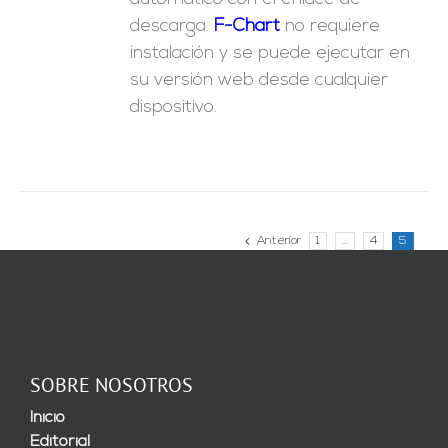
descarga.
F-Chart
no requiere
instalación y se puede ejecutar en
su versión web desde cualquier
dispositivo.
Anterior
1
…
4
5
SOBRE NOSOTROS
Inicio
Editorial