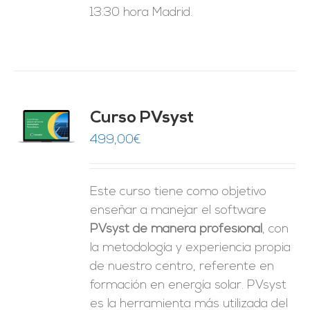
13:30 hora Madrid.
ado
Curso PVsyst
0
de 5
O
499,00
€
ES
Este curso tiene como objetivo
enseñar a manejar el software
PVsyst de manera profesional
, con
la metodología y experiencia propia
de nuestro centro, referente en
formación en energía solar. PVsyst
es la herramienta más utilizada del