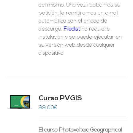
del mismo. Una vez recibamos su
petición, le remitiremos un email
automático con el enlace de
descarga.
Fil
edist
no requiere
instalación y se puede ejecutar en
su versión web desde cualquier
dispositivo.
Curso PVGIS
O
99,00
€
ES
El curso Photovoltaic Geographical