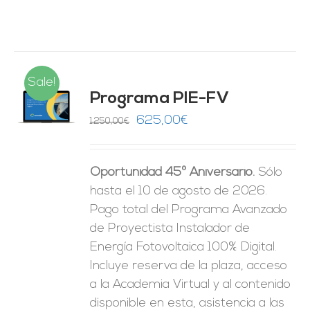
Sale!
Programa PIE-FV
O
El
El
625,00
€
1.250,00
€
precio
precio
ES
original
actual
Oportunidad 45º Aniversario.
Sólo
era:
es:
hasta el 10 de agosto de 2026.
1.250,00€.
625,00€.
Pago total del Programa Avanzado
de Proyectista Instalador de
Energía Fotovoltaica 100% Digital.
Incluye reserva de la plaza, acceso
a la Academia Virtual y al contenido
disponible en esta, asistencia a las