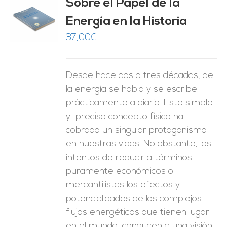
Sobre el Papel de la
Energía en la Historia
O
37,00
€
ES
Desde hace dos o tres décadas, de
la energía se habla y se escribe
prácticamente a diario. Este simple
y preciso concepto físico ha
cobrado un singular protagonismo
en nuestras vidas. No obstante, los
intentos de reducir a términos
puramente económicos o
mercantilistas los efectos y
potencialidades de los complejos
flujos energéticos que tienen lugar
en el mundo, conducen a una visión