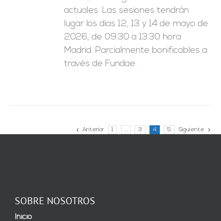
actuales. Las sesiones tendrán
lugar los días 12, 13 y 14 de mayo de
2026, de 09:30 a 13:30 hora
Madrid. Parcialmente bonificables a
través de Fundae.
Anterior
1
…
3
4
5
Siguiente
SOBRE NOSOTROS
Inicio