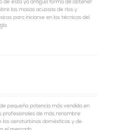
to de esta ya antigua forma de obtener
sobre las masas acuosas de ríos y
cas para iniciarse en las técnicas del
ía.
as de pequeña potencia más vendida en
rtos profesionales de más renombre
 de las aeroturbinas domésticas y de
n el mercado.