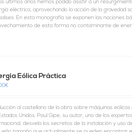
los últimos años hemos podido asistir a un resurgimien
gía eléctrica, aprovechando la acción de la gravedad 
lses. En esta monografía se exponen las nociones bási
ovechamiento de esta forma no contaminante de energ
ergía Eólica Práctica
00
€
ducción al castellano de la obra sobre máquinas eólic
 Estados Unidos. Paul Gipe, su autor, uno de los expe
rnacional, desvela los secretos de la instalación y uso
ueño tamaño que actualmente se pueden encontrar e