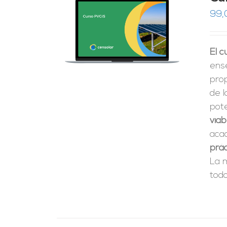
99,
RRITO
/
LES
El 
ense
pro
de 
pote
viab
aca
prác
La 
todo