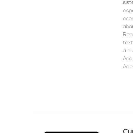
sist
espe
eco
aba
Real
tex
a n
Adqu
Ade
Cu