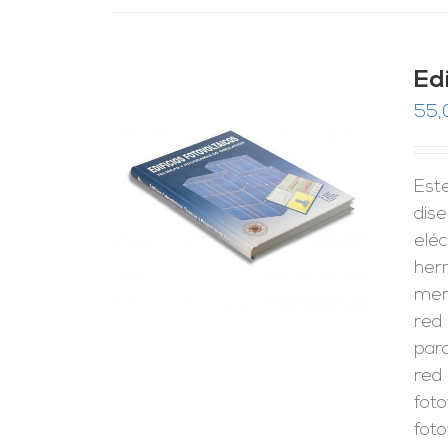
Ed
55,
Est
RRITO
/
LES
dise
eléc
her
merc
red
para
red.
foto
foto