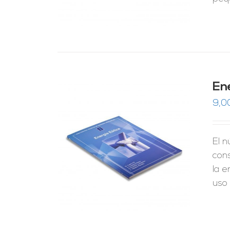
En
9,0
El n
RRITO
/
LES
con
la e
uso 