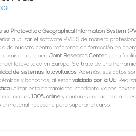
00
€
curso Photovoltaic Geographical Information System (P
ñar a utilizar el software PVGIS de manera profesiona
pia de nuestro centro referente en formación en energí
la comisión europea
Joint Research Center
, para facili
ncial fotovoltaico en Europa. Se trata de una herrami
ilidad de sistemas fotovoltaicos
. Además, sus datos son
démicas y bancarias, al estar
validado por la UE
. Realiz
tica
utilizar esta herramienta, mediante videos, textos
modalidad es
100% online
y contarás con acceso a nue
 el material necesario para superar el curso.