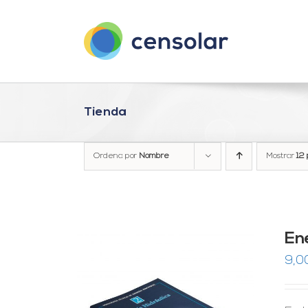
Saltar
al
contenido
Tienda
Ordena por
Nombre
Mostrar
12 
En
9,0