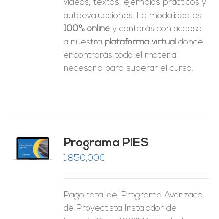
videos, textos, ejemplos prácticos y
autoevaluaciones. La modalidad es
100% online
y contarás con acceso
a nuestra
plataforma virtual
donde
encontrarás todo el material
necesario para superar el curso.
ado
Programa PIES
5
de 5
O
1.850,00
€
ES
Pago total del Programa Avanzado
de Proyectista Instalador de