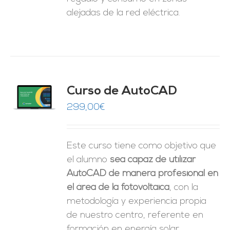
alejadas de la red eléctrica.
Curso de AutoCAD
O
299,00
€
ES
Este curso tiene como objetivo que
el alumno
sea capaz de utilizar
AutoCAD de manera profesional en
el área de la fotovoltaica
, con la
metodología y experiencia propia
de nuestro centro, referente en
formación en energía solar.