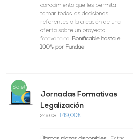
conocimiento que les permita
tomar
todas las decisiones
referentes a la creación de una
oferta sobre un proyecto
fotovoltaico.
Bonificable hasta el
100% por Fundae
.
Sale!
Jornadas Formativas
O
Legalización
ES
El
El
149,00
€
246,00
€
precio
precio
original
actual
Últimas plazas disponibles.
Estas