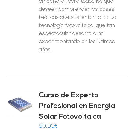
en general, para todos los que
deseen comprender las bases
teóricas que sustentan la actual
tecnología fotovoltaica, que tan
espectacular desarrollo ha
experimentando en los últimos
años.
Curso de Experto
Profesional en Energía
O
Solar Fotovoltaica
ES
90,00
€