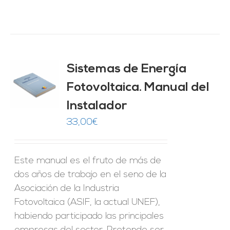
Sistemas de Energía
ado
0
de 5
Fotovoltaica. Manual del
O
Instalador
ES
33,00
€
Este manual es el fruto de más de
dos años de trabajo en el seno de la
Asociación de la Industria
Fotovoltaica (ASIF, la actual UNEF),
habiendo participado las principales