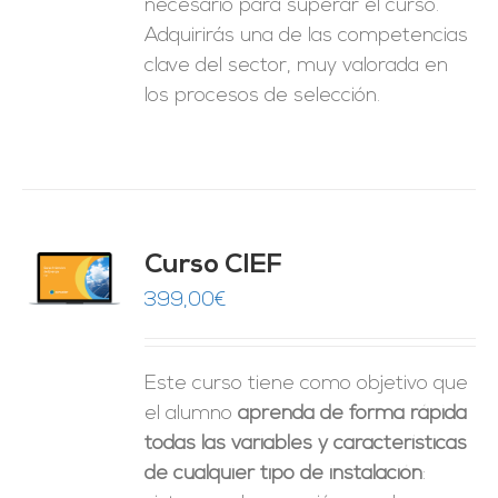
necesario para superar el curso.
Adquirirás una de las competencias
clave del sector, muy valorada en
los procesos de selección.
Curso CIEF
O
399,00
€
ES
Este curso tiene como objetivo que
el alumno
aprenda de forma rápida
todas las variables y características
de cualquier tipo de instalación
: