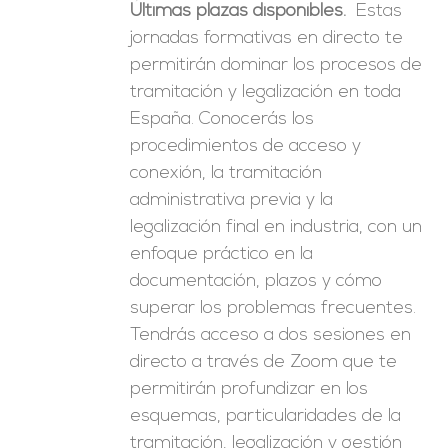
Últimas plazas disponibles.
Estas
era:
es:
jornadas formativas en directo te
246,00€.
149,00€.
permitirán dominar los procesos de
tramitación y legalización en toda
España. Conocerás los
procedimientos de acceso y
conexión, la tramitación
administrativa previa y la
legalización final en industria, con un
enfoque práctico en la
documentación, plazos y cómo
superar los problemas frecuentes.
Tendrás acceso a dos sesiones en
directo a través de Zoom que te
permitirán profundizar en los
esquemas, particularidades de la
tramitación, legalización y gestión