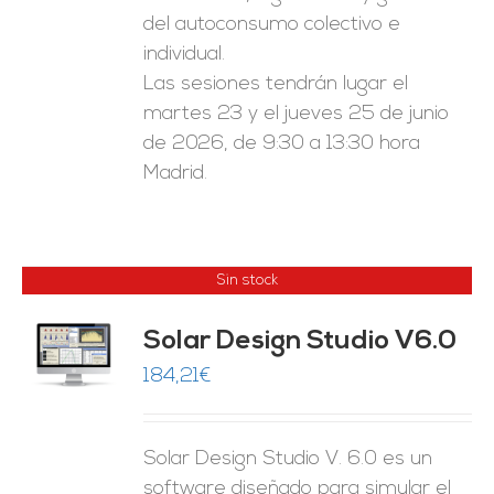
del autoconsumo colectivo e
individual.
Las sesiones tendrán lugar el
martes 23 y el jueves 25 de junio
de 2026, de 9:30 a 13:30 hora
Madrid.
Sin stock
Solar Design Studio V6.0
ES
184,21
€
Solar Design Studio V. 6.0 es un
software diseñado para simular el