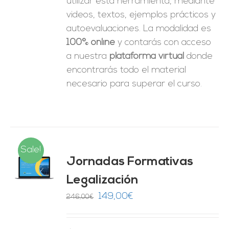
utilizar esta herramienta, mediante
videos, textos, ejemplos prácticos y
autoevaluaciones. La modalidad es
100% online
y contarás con acceso
a nuestra
plataforma virtual
donde
encontrarás todo el material
necesario para superar el curso.
Sale!
Jornadas Formativas
O
Legalización
ES
El
El
149,00
€
246,00
€
precio
precio
original
actual