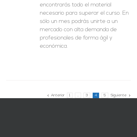
encontrarás todo el material
necesario para superar el curso. En
sólo un mes podrás unirte a un
mercado con alta demanda de
profesionales de forma ágil y
económica.
Anterior
1
…
3
4
5
Siguiente