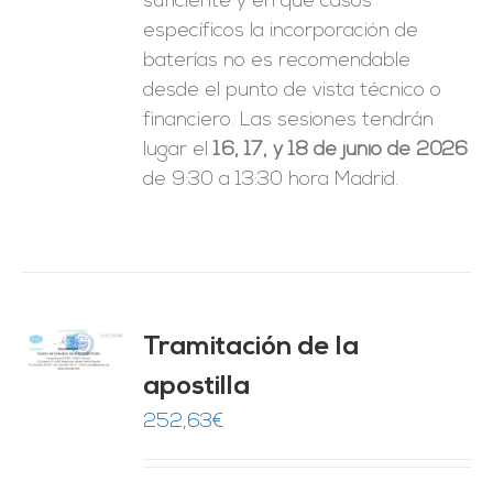
suficiente y en qué casos
específicos la incorporación de
baterías no es recomendable
desde el punto de vista técnico o
financiero. Las sesiones tendrán
lugar el
16, 17, y 18 de junio de 2026
de 9:30 a 13:30 hora Madrid.
Tramitación de la
O
apostilla
ES
252,63
€