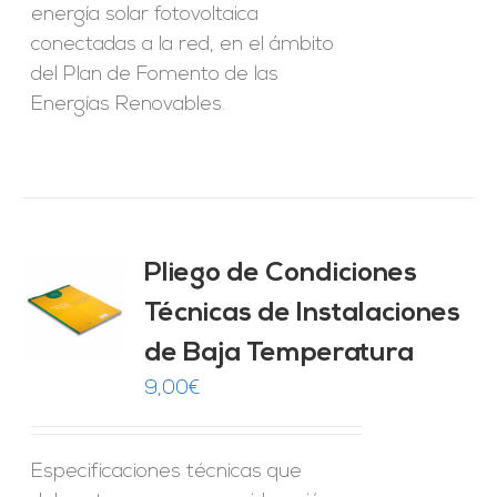
energía solar fotovoltaica
conectadas a la red, en el ámbito
del Plan de Fomento de las
Energías Renovables.
Pliego de Condiciones
Técnicas de Instalaciones
O
de Baja Temperatura
ES
9,00
€
Especificaciones técnicas que