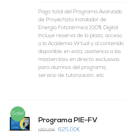
Pago total del Programa Avanzado
de Proyectista Instalador de
Energía Fototérmica 100% Digital.
Incluye reserva de la plaza, acceso
a la Academia Virtual y al contenido
disponible en esta, asistencia a las
masterclass en directo exclusivas
para alumnos del programa,
servicio de tutorización, etc.
Sale!
Programa PIE-FV
O
El
El
625,00
€
1.250,00
€