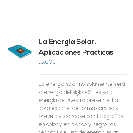
La Energía Solar.
Aplicaciones Prácticas
O
15,00
€
ES
La energía solar no solamente será
la energía del siglo XXI, es ya la
energía de nuestro presente. La
obra expone, de forma concisa y
breve, ayudándose con fotografías,
en color y en blanco y negro, las
técnicas del uso de energía solar