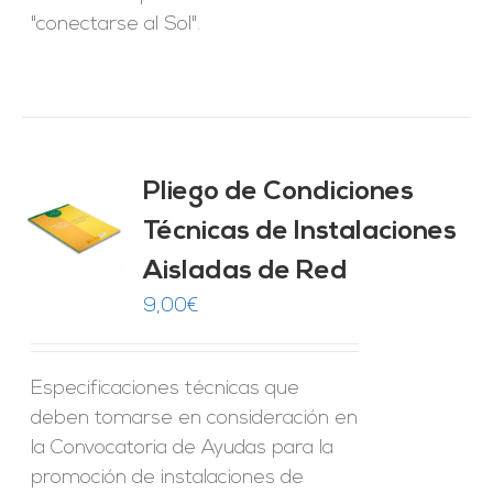
"conectarse al Sol".
Pliego de Condiciones
Técnicas de Instalaciones
O
Aisladas de Red
ES
9,00
€
Especificaciones técnicas que
deben tomarse en consideración en
la Convocatoria de Ayudas para la
promoción de instalaciones de