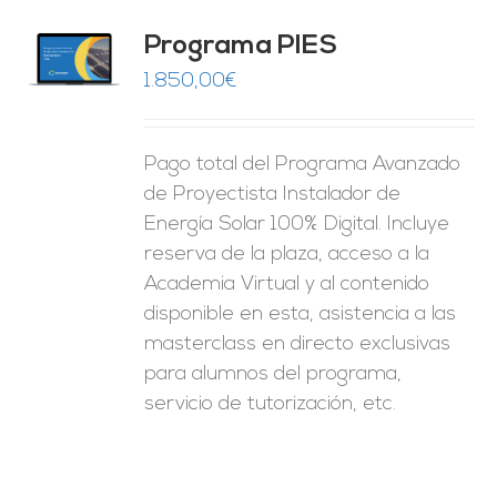
ado
Programa PIES
5
de 5
O
1.850,00
€
ES
Pago total del Programa Avanzado
de Proyectista Instalador de
Energía Solar 100% Digital. Incluye
reserva de la plaza, acceso a la
Academia Virtual y al contenido
disponible en esta, asistencia a las
masterclass en directo exclusivas
para alumnos del programa,
servicio de tutorización, etc.