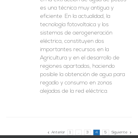
es una técnica muy antigua y
eficiente. En la actualidad, la
tecnología fotovoltaica y los
sistemas de aerogeneración
eléctrica, constituyen dos
importantes recursos en la
Agricultura y en el desarrollo de
regiones apartadas, haciendo
posible la obtención de agua para
regadío y consumo en zonas
alejadas de la red eléctrica.
Anterior
1
…
3
4
5
Siguiente