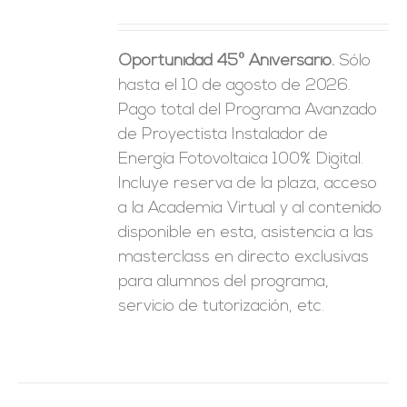
precio
precio
ES
original
actual
Oportunidad 45º Aniversario.
Sólo
era:
es:
hasta el 10 de agosto de 2026.
1.250,00€.
625,00€.
Pago total del Programa Avanzado
de Proyectista Instalador de
Energía Fotovoltaica 100% Digital.
Incluye reserva de la plaza, acceso
a la Academia Virtual y al contenido
disponible en esta, asistencia a las
masterclass en directo exclusivas
para alumnos del programa,
servicio de tutorización, etc.