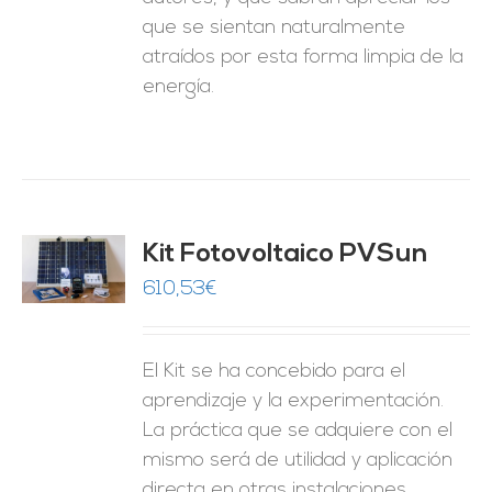
que se sientan naturalmente
atraídos por esta forma limpia de la
energía.
Kit Fotovoltaico PVSun
O
610,53
€
ES
El Kit se ha concebido para el
aprendizaje y la experimentación.
La práctica que se adquiere con el
mismo será de utilidad y aplicación
directa en otras instalaciones