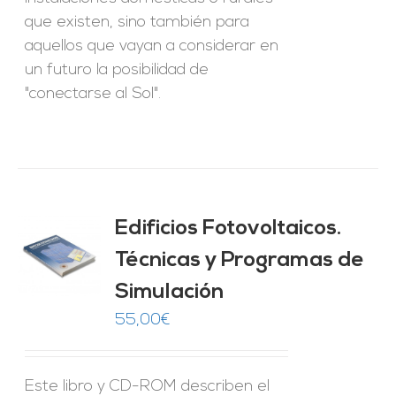
que existen, sino también para
aquellos que vayan a considerar en
un futuro la posibilidad de
"conectarse al Sol".
Edificios Fotovoltaicos.
Técnicas y Programas de
O
Simulación
ES
55,00
€
Este libro y CD-ROM describen el