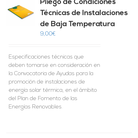
Pliego de Condiciones
Técnicas de Instalaciones
O
de Baja Temperatura
ES
9,00
€
Especificaciones técnicas que
deben tomarse en consideración en
la Convocatoria de Ayudas para la
promoción de instalaciones de
energía solar térmica, en el ámbito
del Plan de Fomento de las
Energías Renovables.