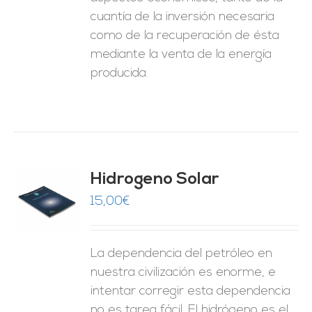
cuantía de la inversión necesaria
como de la recuperación de ésta
mediante la venta de la energía
producida.
Hidrogeno Solar
15,00
€
O
ES
La dependencia del petróleo en
nuestra civilización es enorme, e
intentar corregir esta dependencia
no es tarea fácil. El hidrógeno es el