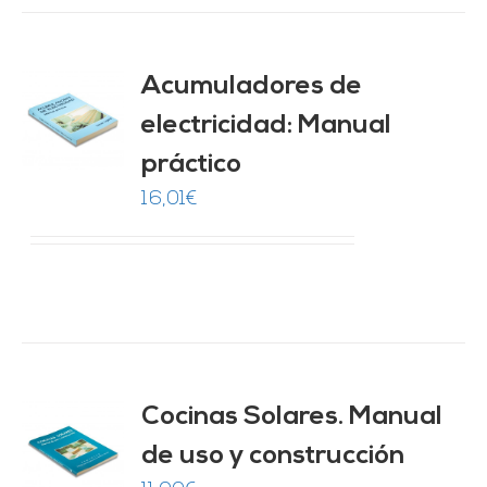
Acumuladores de
electricidad: Manual
O
práctico
ES
16,01
€
Cocinas Solares. Manual
de uso y construcción
O