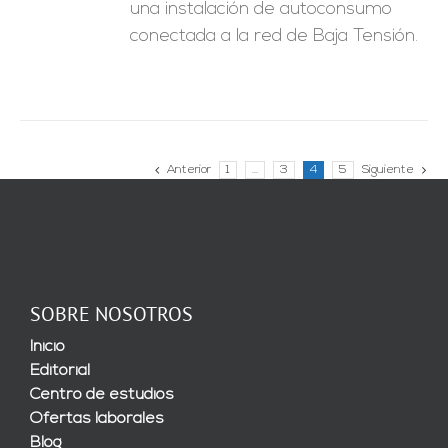
una instalación de autoconsumo
conectada a la red de Baja Tensión.
Anterior
1
…
3
4
5
Siguiente
SOBRE NOSOTROS
Inicio
Editorial
Centro de estudios
Ofertas laborales
Blog