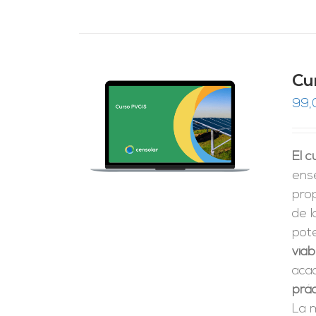
Cu
99,
RRITO
/
LES
El 
ense
pro
de 
pote
viab
aca
prác
La 