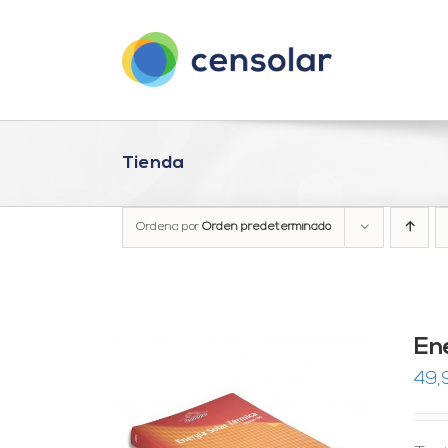
Saltar
al
contenido
Tienda
Ordena por
Orden predeterminado
En
49,