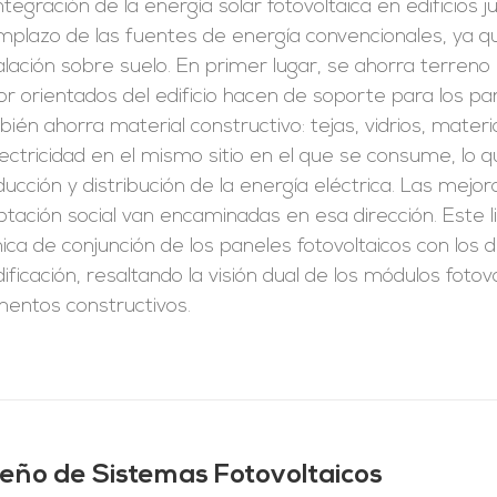
ntegración de la energía solar fotovoltaica en edificios
mplazo de las fuentes de energía convencionales, ya q
alación sobre suelo. En primer lugar, se ahorra terreno p
r orientados del edificio hacen de soporte para los pan
ién ahorra material constructivo: tejas, vidrios, mate
lectricidad en el mismo sitio en el que se consume, lo 
ucción y distribución de la energía eléctrica. Las mejor
tación social van encaminadas en esa dirección. Este l
ica de conjunción de los paneles fotovoltaicos con lo
dificación, resaltando la visión dual de los módulos fot
mentos constructivos.
seño de Sistemas Fotovoltaicos