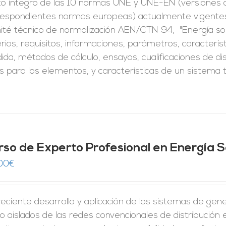
to íntegro de las 10 normas UNE y UNE-EN (versiones of
respondientes normas europeas) actualmente vigentes 
ité técnico de normalización AEN/CTN 94, "Energía so
erios, requisitos, informaciones, parámetros, caracter
da, métodos de cálculo, ensayos, cualificaciones de di
s para los elementos, y características de un sistema 
rso de Experto Profesional en Energía S
00
€
reciente desarrollo y aplicación de los sistemas de gene
o aislados de las redes convencionales de distribución 