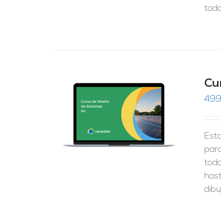
todo
Cu
499
do
RRITO
/
de 5
LES
Esta
para
tod
hast
dibu