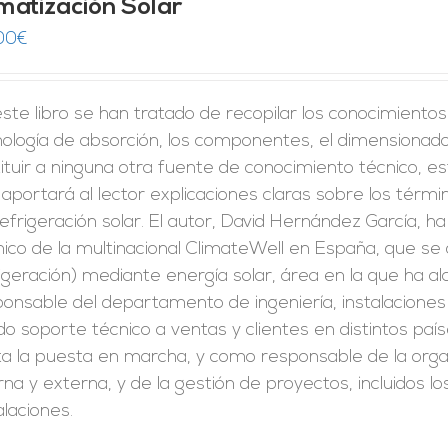
imatización Solar
00
€
ste libro se han tratado de recopilar los conocimiento
ología de absorción, los componentes, el dimensionado 
ituir a ninguna otra fuente de conocimiento técnico, est
aportará al lector explicaciones claras sobre los térm
efrigeración solar. El autor, David Hernández García, 
ico de la multinacional ClimateWell en España, que se d
igeración) mediante energía solar, área en la que ha 
onsable del departamento de ingeniería, instalaciones y
o soporte técnico a ventas y clientes en distintos paíse
a la puesta en marcha, y como responsable de la organ
rna y externa, y de la gestión de proyectos, incluidos 
alaciones.