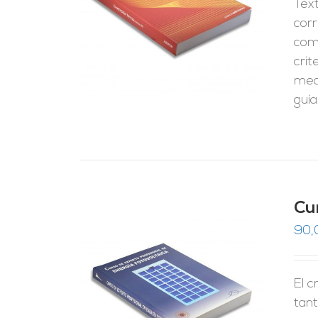
Tex
RRITO
/
LES
cor
com
crit
medi
guía
Cu
90,
El c
RRITO
/
LES
tant