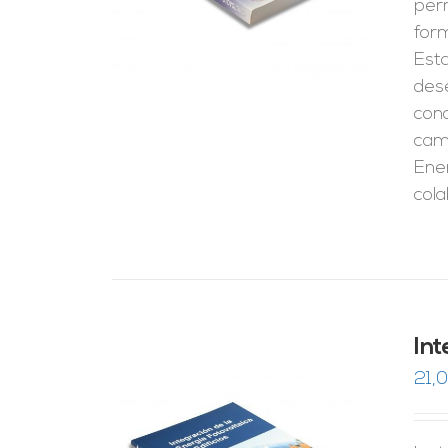
perm
form
Esta
dese
cono
camp
Ener
col
Int
21,