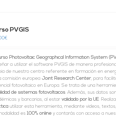
rso PVGIS
00
€
curso Photovoltaic Geographical Information System (P
ñar a utilizar el software PVGIS de manera profesiona
pia de nuestro centro referente en formación en energí
la comisión europea
Joint Research Center
, para facili
ncial fotovoltaico en Europa. Se trata de una herrami
ilidad de sistemas fotovoltaicos
. Además, sus datos son
démicas y bancarias, al estar
validado por la UE
. Realiz
tica
utilizar esta herramienta, mediante videos, textos
modalidad es
100% online
y contarás con acceso a nue