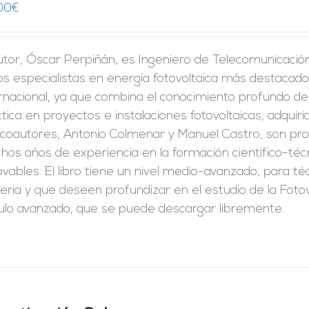
00
€
utor, Óscar Perpiñán, es Ingeniero de Telecomunicación 
os especialistas en energía fotovoltaica más destacado
rnacional, ya que combina el conocimiento profundo de
tica en proyectos e instalaciones fotovoltaicas, adquirid
 coautores, Antonio Colmenar y Manuel Castro, son pro
os años de experiencia en la formación científico-técn
vables. El libro tiene un nivel medio-avanzado, para t
ria y que deseen profundizar en el estudio de la Fotov
culo avanzado, que se puede descargar libremente.