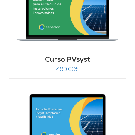
Curso PVsyst
499,00
€