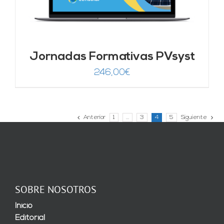
Jornadas Formativas PVsyst
246,00
€
Anterior
1
…
3
4
5
Siguiente
SOBRE NOSOTROS
Inicio
Editorial