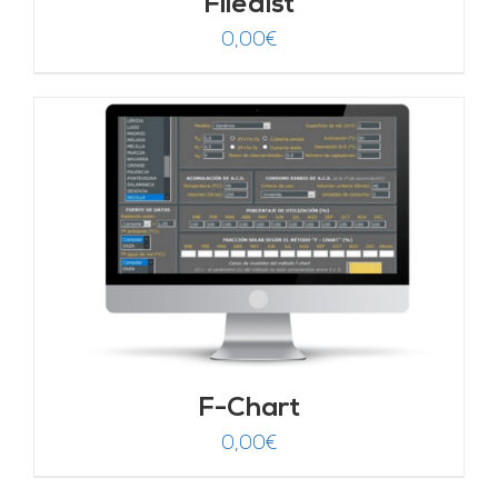
Filedist
0,00
€
F-Chart
0,00
€