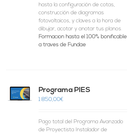
hasta la configuración de cotas,
construcción de diagramas
fotovoltaicos, y claves a la hora de
dibujar, acotar y anotar tus planos.
Formación hasta el 100% bonificable
a través de Fundae
ado
Programa PIES
5
de 5
O
1.850,00
€
ES
Pago total del Programa Avanzado
de Proyectista Instalador de