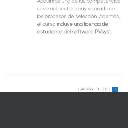
Adquirirás una de las competencias
clave del sector, muy valorada en
los procesos de selección. Además,
el curso
incluye una licencia de
estudiante del software PVsyst
.
Anterior
1
2
3