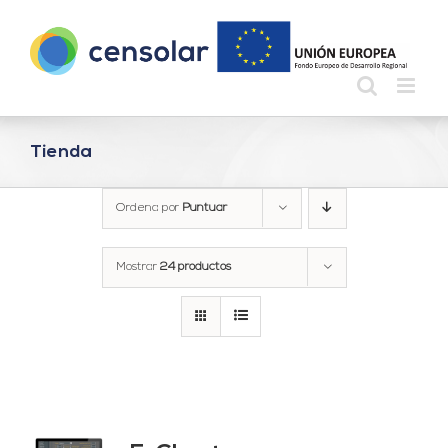
Saltar
al
contenido
Tienda
Ordena por
Puntuar
Mostrar
24 productos
do