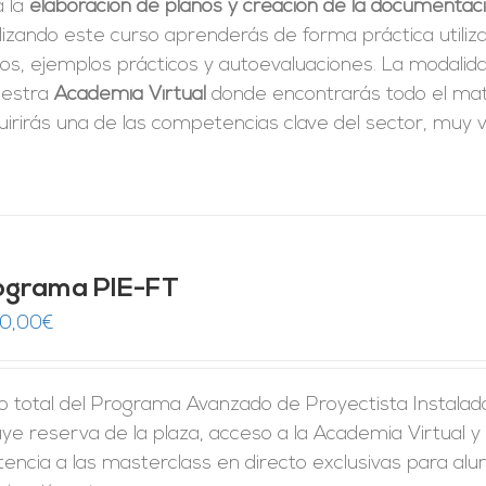
a la
elaboración de planos y creación de la documentac
izando este curso aprenderás de forma práctica utiliz
tos, ejemplos prácticos y autoevaluaciones. La modali
uestra
Academia Virtual
donde encontrarás todo el mate
irirás una de las competencias clave del sector, muy v
ograma PIE-FT
50,00
€
o total del Programa Avanzado de Proyectista Instalado
uye reserva de la plaza, acceso a la Academia Virtual y 
tencia a las masterclass en directo exclusivas para al