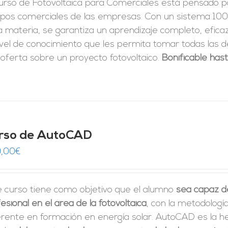
urso de Fotovoltaica para Comerciales está pensado pa
ipos comerciales de las empresas. Con un sistema 100
a materia, se garantiza un aprendizaje completo, eficaz 
ivel de conocimiento que les permita tomar
todas las d
oferta sobre un proyecto fotovoltaico.
Bonificable has
rso de AutoCAD
,00
€
e curso tiene como objetivo que el alumno
sea capaz d
esional en el área de la fotovoltaica
, con la metodologí
erente en formación en energía solar. AutoCAD es la h