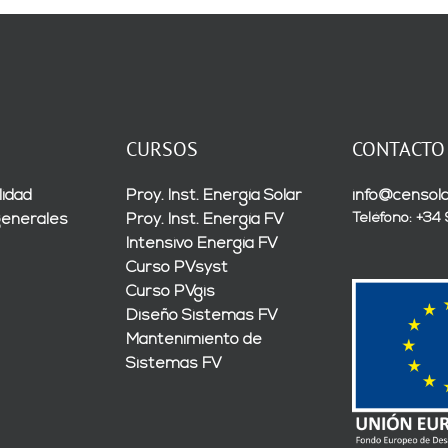
CURSOS
CONTACTO
lidad
Proy. Inst. Energía Solar
info@censola
Teléfono: +34
generales
Proy. Inst. Energía FV
Intensivo Energía FV
Curso PVsyst
Curso PVgis
Diseño Sistemas FV
Mantenimiento de
Sistemas FV