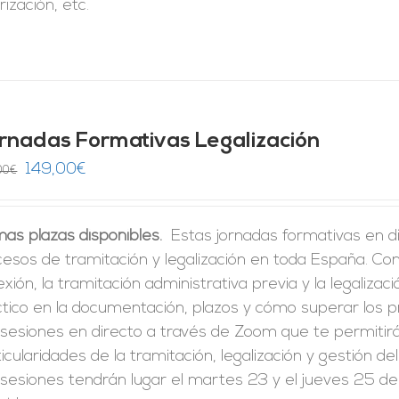
rización, etc.
rnadas Formativas Legalización
El
El
149,00
€
00
€
precio
precio
original
actual
mas plazas disponibles.
Estas jornadas formativas en di
era:
es:
cesos de tramitación y legalización en toda España. C
246,00€.
149,00€.
xión, la tramitación administrativa previa y la legalizac
ctico en la documentación, plazos y cómo superar los 
 sesiones en directo a través de Zoom que te permitir
icularidades de la tramitación, legalización y gestión de
sesiones tendrán lugar el martes 23 y el jueves 25 de