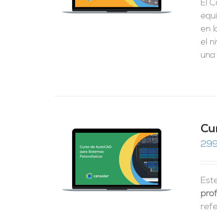
El C
equ
en l
el n
una 
Cu
299
RRITO
/
LES
Est
prof
ref