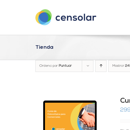
Saltar
al
contenido
Tienda
Ordena por
Puntuar
Mostrar
24
Cu
299
RRITO
/
LES