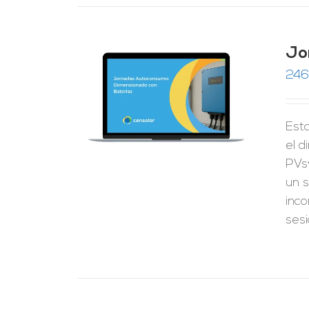
Jo
246
RRITO
/
LES
Esta
el 
PVs
un s
inco
ses