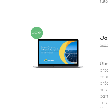
tuto
Sale!
Jo
246,
RRITO
/
LES
Últi
pro
cone
prá
dos
part
Las 