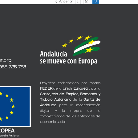
Anterior
1
2
3
r.org
 955 725 753
Proyecto cofinanciado por fondos
FEDER
de la
Unión Europea
y por la
Consejería de Empleo, Formación y
Trabajo Autónomo
de la
Junta de
Andalucía
para la modernización
digital y la mejora de la
competitividad de las entidades de
economía social.