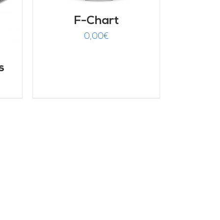
F-Chart
0,00
€
s