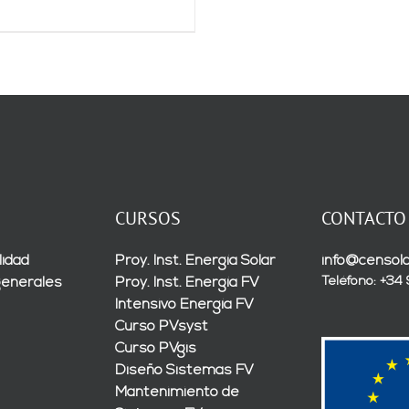
CURSOS
CONTACTO
lidad
Proy. Inst. Energía Solar
info@censola
Teléfono: +34
generales
Proy. Inst. Energía FV
Intensivo Energía FV
Curso PVsyst
Curso PVgis
Diseño Sistemas FV
Mantenimiento de