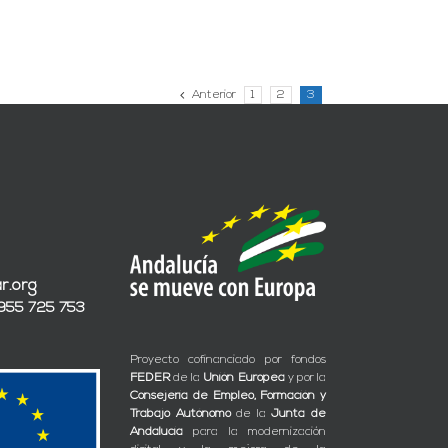
Anterior
1
2
3
r.org
 955 725 753
Proyecto cofinanciado por fondos
FEDER
de la
Unión Europea
y por la
Consejería de Empleo, Formación y
Trabajo Autónomo
de la
Junta de
Andalucía
para la modernización