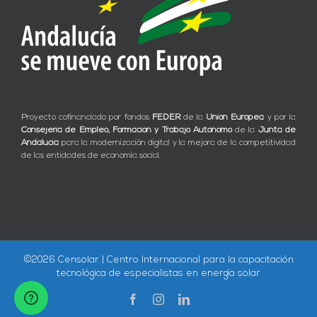
Proyecto cofinanciado por fondos
FEDER
de la
Unión Europea
y por la
Consejería de Empleo, Formación y Trabajo Autónomo
de la
Junta de
Andalucía
para la modernización digital y la mejora de la competitividad
de las entidades de economía social.
©
2026 Censolar | Centro Internacional para la capacitación
tecnológica de especialistas en energía solar
Facebook
Instagram
LinkedIn