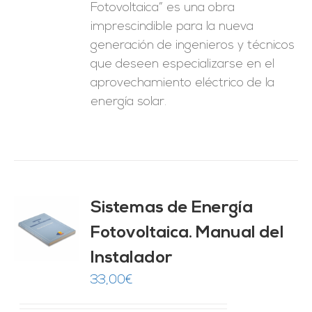
Fotovoltaica” es una obra
imprescindible para la nueva
generación de ingenieros y técnicos
que deseen especializarse en el
aprovechamiento eléctrico de la
energía solar.
Sistemas de Energía
ado
0
de 5
Fotovoltaica. Manual del
O
Instalador
ES
33,00
€