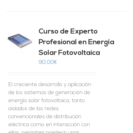
Curso de Experto
Profesional en Energía
O
Solar Fotovoltaica
ES
90,00
€
El creciente desarrollo y aplicación
de los sistemas de generación de
energía solar fotovoltaica, tanto
aislados de las redes
convencionales de distribución
eléctrica como en interacción con
ellas, permiten predecir unas