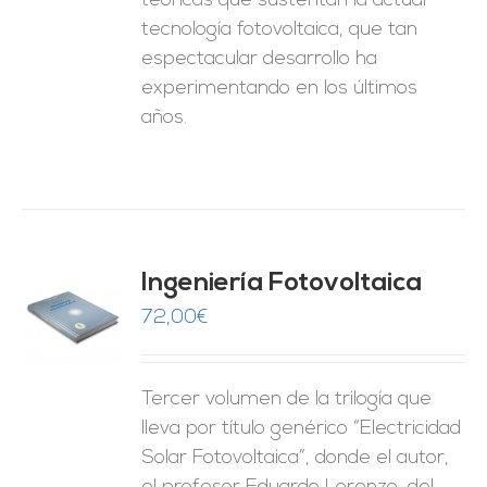
teóricas que sustentan la actual
tecnología fotovoltaica, que tan
espectacular desarrollo ha
experimentando en los últimos
años.
Ingeniería Fotovoltaica
72,00
€
O
ES
Tercer volumen de la trilogía que
lleva por título genérico “Electricidad
Solar Fotovoltaica”, donde el autor,