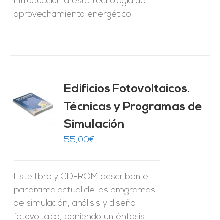
introducción a esta tecnología de
aprovechamiento energético
Edificios Fotovoltaicos.
Técnicas y Programas de
O
Simulación
ES
55,00
€
Este libro y CD-ROM describen el
panorama actual de los programas
de simulación, análisis y diseño
fotovoltaico, poniendo un énfasis