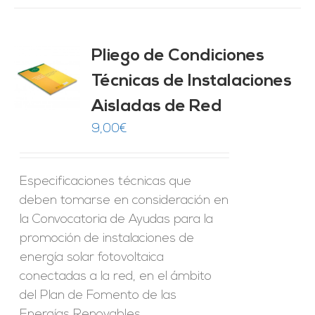
Pliego de Condiciones
Técnicas de Instalaciones
O
Aisladas de Red
ES
9,00
€
Especificaciones técnicas que
deben tomarse en consideración en
la Convocatoria de Ayudas para la
promoción de instalaciones de
energía solar fotovoltaica
conectadas a la red, en el ámbito
del Plan de Fomento de las
Energías Renovables.