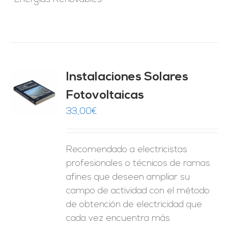
Instalaciones Solares
Fotovoltaicas
O
33,00
€
ES
Recomendado a electricistas
profesionales o técnicos de ramas
afines que deseen ampliar su
campo de actividad con el método
de obtención de electricidad que
cada vez encuentra más