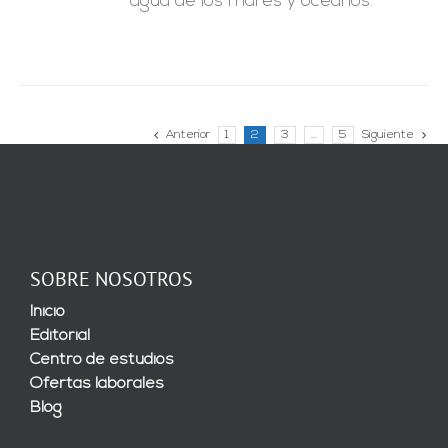
agua de los mares y océanos.
Anterior
1
2
3
…
5
Siguiente
SOBRE NOSOTROS
Inicio
Editorial
Centro de estudios
Ofertas laborales
Blog