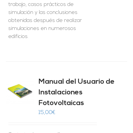
trabajo, casos prácticos de
simulación y las conclusiones
obtenidas después de realizar
simulaciones en numerosos
edificios.
Manual del Usuario de
Instalaciones
O
Fotovoltaicas
ES
15,00
€