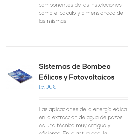
componentes de las instalaciones
como el cálculo y dimensionado de
las mismas
Sistemas de Bombeo
Eólicos y Fotovoltaicos
O
15,00
€
ES
Las aplicaciones de la energía eólica
en la extracción de agua de pozos
es una técnica muy antigua y
eficiente. En la actualidad, la