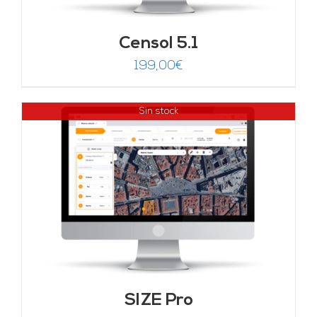
Censol 5.1
199,00
€
Sin stock
SIZE Pro