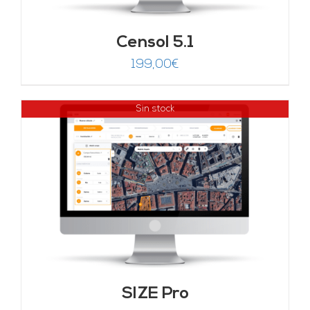
Censol 5.1
199,00
€
Sin stock
SIZE Pro