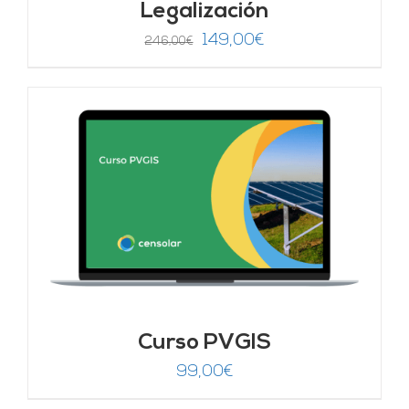
Legalización
El
El
149,00
€
246,00
€
precio
precio
original
actual
era:
es:
246,00€.
149,00€.
Curso PVGIS
99,00
€