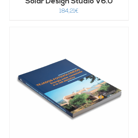
Solar Design Studio V6.0
184,21
€