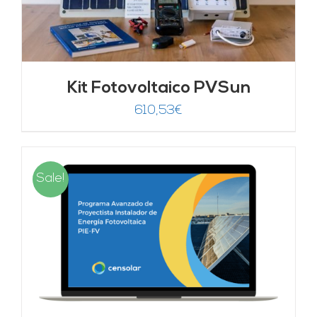
Kit Fotovoltaico PVSun
610,53
€
Sale!