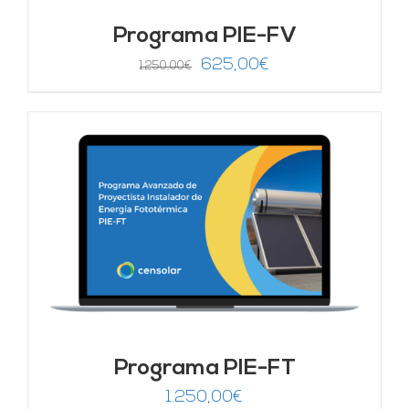
Programa PIE-FV
El
El
625,00
€
1.250,00
€
precio
precio
original
actual
era:
es:
1.250,00€.
625,00€.
Programa PIE-FT
1.250,00
€