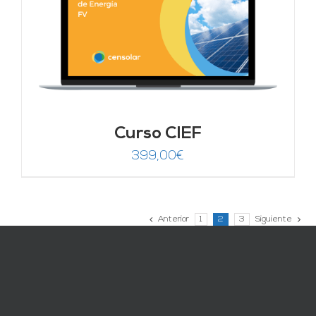
Curso CIEF
399,00
€
Anterior
1
2
3
Siguiente