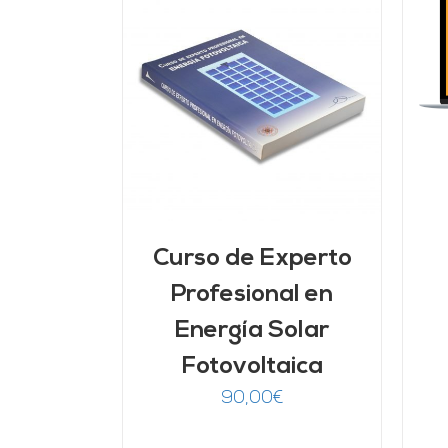
AÑADIR AL CARRITO
/
DETALLES
ARRITO
/
LLES
Curso de Experto
Profesional en
Energía Solar
Fotovoltaica
90,00
€