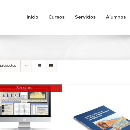
Inicio
Cursos
Servicios
Alumnos
 productos
Sin stock
AÑADIR AL CARRITO
/
AÑADIR AL CARRITO
DETALLES
DETALLES