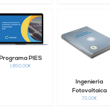
AÑADIR AL CARRITO
DETALLES
AÑADIR AL CARRITO
/
DETALLES
Programa PIES
1.850,00
€
Ingeniería
Fotovoltaica
72,00
€