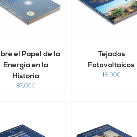
AÑADIR AL CARRITO
/
AÑADIR AL CARRITO
DETALLES
DETALLES
bre el Papel de la
Tejados
Energía en la
Fotovoltaicos
18,00
€
Historia
37,00
€