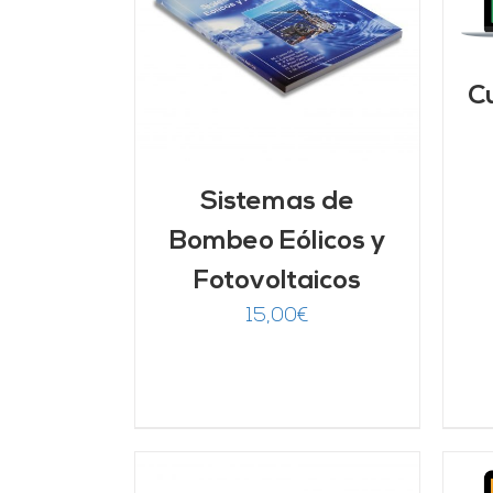
ARRITO
/
LLES
C
Sistemas de
Bombeo Eólicos y
Fotovoltaicos
15,00
€