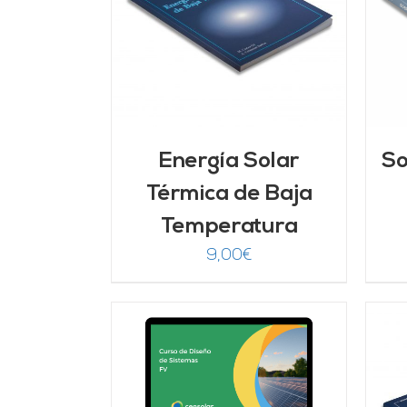
ARRITO
/
AÑADIR AL CARRITO
/
LLES
DETALLES
Energía Solar
So
Térmica de Baja
Temperatura
9,00
€
ado
ARRITO
/
7
de 5
LLES