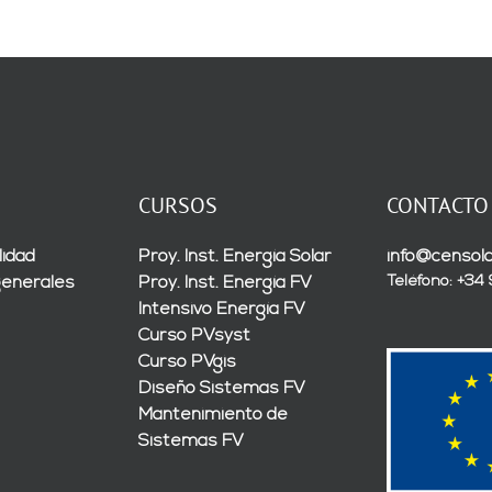
CURSOS
CONTACTO
lidad
Proy. Inst. Energía Solar
info@censola
Teléfono: +34
generales
Proy. Inst. Energía FV
Intensivo Energía FV
Curso PVsyst
Curso PVgis
Diseño Sistemas FV
Mantenimiento de
Sistemas FV