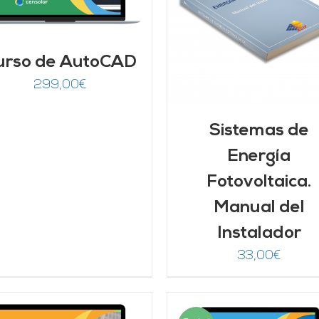
AÑADIR AL CARRITO
Valorado
AÑADIR AL CARRITO
/
DETALLES
con
5.00
de 5
DETALLES
urso de AutoCAD
299,00
€
Sistemas de
Energía
Fotovoltaica.
Manual del
Instalador
33,00
€