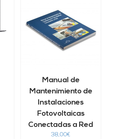
/
Manual de
Mantenimiento de
ecio
tual
Instalaciones
:
Fotovoltaicas
9,00€.
Conectadas a Red
38,00
€