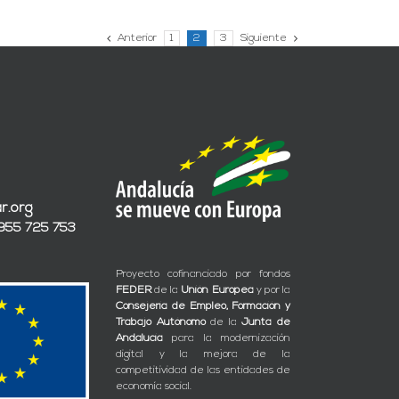
Anterior
1
2
3
Siguiente
r.org
 955 725 753
Proyecto cofinanciado por fondos
FEDER
de la
Unión Europea
y por la
Consejería de Empleo, Formación y
Trabajo Autónomo
de la
Junta de
Andalucía
para la modernización
digital y la mejora de la
competitividad de las entidades de
economía social.