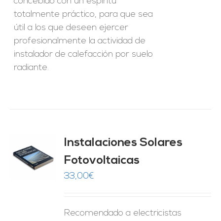
concebido con un espíritu
totalmente práctico, para que sea
útil a los que deseen ejercer
profesionalmente la actividad de
instalador de calefacción por suelo
radiante.
Instalaciones Solares
Fotovoltaicas
O
33,00
€
ES
Recomendado a electricistas