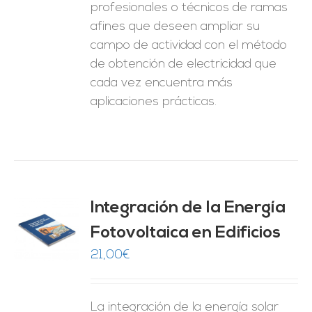
profesionales o técnicos de ramas
afines que deseen ampliar su
campo de actividad con el método
de obtención de electricidad que
cada vez encuentra más
aplicaciones prácticas.
Integración de la Energía
Fotovoltaica en Edificios
O
21,00
€
ES
La integración de la energía solar