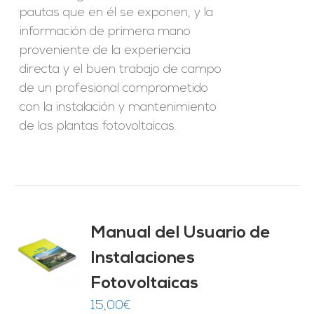
pautas que en él se exponen, y la
información de primera mano
proveniente de la experiencia
directa y el buen trabajo de campo
de un profesional comprometido
con la instalación y mantenimiento
de las plantas fotovoltaicas.
Manual del Usuario de
Instalaciones
O
Fotovoltaicas
ES
15,00
€