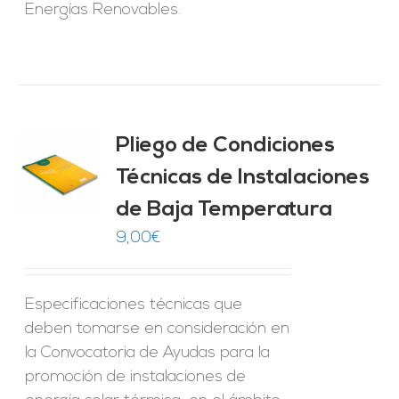
Energías Renovables.
Pliego de Condiciones
Técnicas de Instalaciones
O
de Baja Temperatura
ES
9,00
€
Especificaciones técnicas que
deben tomarse en consideración en
la Convocatoria de Ayudas para la
promoción de instalaciones de