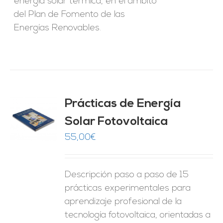
energía solar térmica, en el ámbito
del Plan de Fomento de las
Energías Renovables.
Prácticas de Energía
Solar Fotovoltaica
O
55,00
€
ES
Descripción paso a paso de 15
prácticas experimentales para
aprendizaje profesional de la
tecnología fotovoltaica, orientadas a