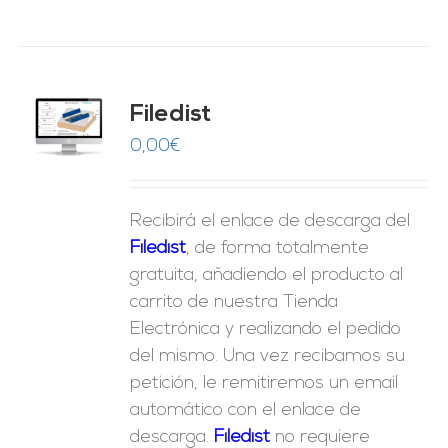
Filedist
O
0,00
€
ES
Recibirá el enlace de descarga del
Filedist
, de forma totalmente
gratuita, añadiendo el producto al
carrito de nuestra Tienda
Electrónica y realizando el pedido
del mismo. Una vez recibamos su
petición, le remitiremos un email
automático con el enlace de
descarga.
Fil
edist
no requiere