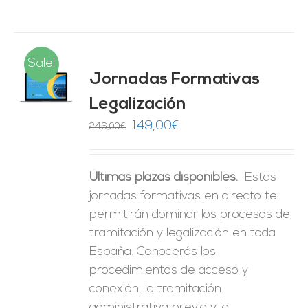
Sale!
Jornadas Formativas
O
Legalización
ES
El
El
149,00
€
246,00
€
precio
precio
original
actual
Últimas plazas disponibles.
Estas
era:
es:
jornadas formativas en directo te
246,00€.
149,00€.
permitirán dominar los procesos de
tramitación y legalización en toda
España. Conocerás los
procedimientos de acceso y
conexión, la tramitación
administrativa previa y la