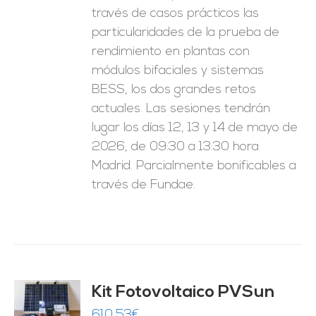
través de casos prácticos las
particularidades de la prueba de
rendimiento en plantas con
módulos bifaciales y sistemas
BESS, los dos grandes retos
actuales. Las sesiones tendrán
lugar los días 12, 13 y 14 de mayo de
2026, de 09:30 a 13:30 hora
Madrid. Parcialmente bonificables a
través de Fundae.
Kit Fotovoltaico PVSun
O
610,53
€