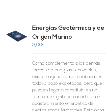
Energías Geotérmica y de
Origen Marino
O
9,00
€
ES
Como complemento a las demás
formas de energías renovables,
existen algunas otras posibilidades
todavía poco explotadas, pero que
pueden llegar a constituir, en un
futuro, un significado aporte en el
abastecimiento energético de
ciertas zonas favorables. Esta obra