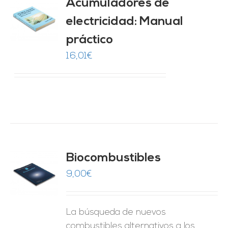
Acumuladores de
electricidad: Manual
O
práctico
ES
16,01
€
Biocombustibles
9,00
€
O
ES
La búsqueda de nuevos
combustibles alternativos a los