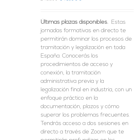
precio
precio
original
actual
Últimas plazas disponibles.
Estas
era:
es:
jornadas formativas en directo te
246,00€.
149,00€.
permitirán dominar los procesos de
tramitación y legalización en toda
España. Conocerás los
procedimientos de acceso y
conexión, la tramitación
administrativa previa y la
legalización final en industria, con un
enfoque práctico en la
documentación, plazos y cómo
superar los problemas frecuentes.
Tendrás acceso a dos sesiones en
directo a través de Zoom que te