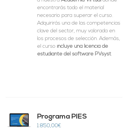
a nuestra
Academia Virtual
donde
encontrarás todo el material
necesario para superar el curso.
Adquirirás una de las competencias
clave del sector, muy valorada en
los procesos de selección. Además,
el curso
incluye una licencia de
estudiante del software PVsyst
.
ado
Programa PIES
5
de 5
O
1.850,00
€