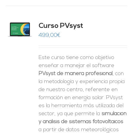
ado
Curso PVsyst
0
de 5
O
499,00
€
ES
Este curso tiene como objetivo
enseñar a manejar el software
PVsyst de manera profesional
, con
la metodología y experiencia propia
de nuestro centro, referente en
formación en energía solar. PVsyst
es la herramienta más utilizada del
sector, ya que permite la
simulación
y análisis de sistemas fotovoltaicos
a partir de datos meteorológicos