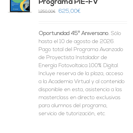
Programa PIE-FV
O
El
El
625,00
€
1.250,00
€
precio
precio
ES
original
actual
Oportunidad 45º Aniversario.
Sólo
era:
es:
hasta el 10 de agosto de 2026.
1.250,00€.
625,00€.
Pago total del Programa Avanzado
de Proyectista Instalador de
Energía Fotovoltaica 100% Digital.
Incluye reserva de la plaza, acceso
a la Academia Virtual y al contenido
disponible en esta, asistencia a las
masterclass en directo exclusivas
para alumnos del programa,
servicio de tutorización, etc.