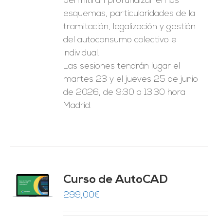
permitirán profundizar en los
esquemas, particularidades de la
tramitación, legalización y gestión
del autoconsumo colectivo e
individual.
Las sesiones tendrán lugar el
martes 23 y el jueves 25 de junio
de 2026, de 9:30 a 13:30 hora
Madrid.
Curso de AutoCAD
O
299,00
€
ES