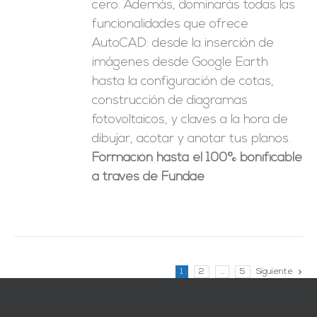
cero. Además, dominarás todas las
funcionalidades que ofrece
AutoCAD: desde la inserción de
imágenes desde Google Earth
hasta la configuración de cotas,
construcción de diagramas
fotovoltaicos, y claves a la hora de
dibujar, acotar y anotar tus planos.
Formación hasta el 100% bonificable
a través de Fundae
1
2
…
5
Siguiente