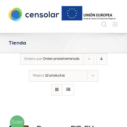
Saltar
al
contenido
Tienda
Ordena por
Orden predeterminado
Mostrar
12 productos
Sale!