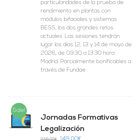
particularidades de la prueba de
rendimiento en plantas con
módulos bifaciales y sistemas
BESS, los dos grandes retos
actuales. Las sesiones tendrán
lugar los días 12, 13 y 14 de mayo de
2026, de 09:30 a 13:30 hora
Madrid. Parcialmente bonificables a
través de Fundae.
Sale!
Jornadas Formativas
O
Legalización
ES
El
El
149,00
€
246,00
€