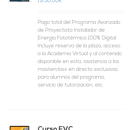
1.250,00
€
ES
Pago total del Programa Avanzado
de Proyectista Instalador de
Energía Fototérmica 100% Digital.
Incluye reserva de la plaza, acceso
a la Academia Virtual y al contenido
disponible en esta, asistencia a las
masterclass en directo exclusivas
para alumnos del programa,
servicio de tutorización, etc.
Curso FVC