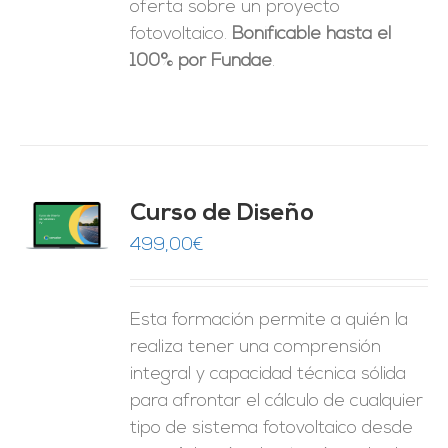
oferta sobre un proyecto
fotovoltaico.
Bonificable hasta el
100% por Fundae
.
do
Curso de Diseño
de 5
O
499,00
€
ES
Esta formación permite a quién la
realiza tener una comprensión
integral y capacidad técnica sólida
para afrontar el cálculo de cualquier
tipo de sistema fotovoltaico desde